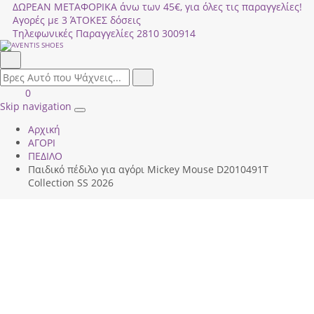
ΔΩΡΕΑΝ ΜΕΤΑΦΟΡΙΚΑ άνω των 45€, για όλες τις παραγγελίες!
Αγορές με 3 ΆΤΟΚΕΣ δόσεις
Τηλεφωνικές Παραγγελίες
2810 300914
Αναζήτηση
field.search
Αναζήτηση
Είσοδος
ΚΑΛΑΘΙ
0
|
ΑΓΟΡΩΝ
Skip navigation
Toggle
Εγγραφή
Αρχική
navigation
ΑΓΟΡΙ
ΠΕΔΙΛΟ
Παιδικό πέδιλο για αγόρι Mickey Mouse D2010491Τ
Collection SS 2026