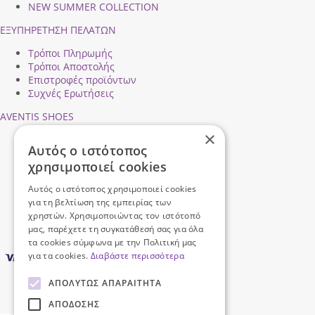
NEW SUMMER COLLECTION
ΕΞΥΠΗΡΕΤΗΣΗ ΠΕΛΑΤΩΝ
Τρόποι Πληρωμής
Τρόποι Αποστολής
Επιστροφές προϊόντων
Συχνές Ερωτήσεις
AVENTIS SHOES
×
Προφίλ εταιρείας
Αυτός ο ιστότοπος
Ασφάλεια Συναλλαγών
χρησιμοποιεί cookies
Προσωπικά Δεδομένα
Επικοινωνήστε μαζί μας
Αυτός ο ιστότοπος χρησιμοποιεί cookies
Όροι Χρήσης
για τη βελτίωση της εμπειρίας των
χρηστών. Χρησιμοποιώντας τον ιστότοπό
μας, παρέχετε τη συγκατάθεσή σας για όλα
τα cookies σύμφωνα με την Πολιτική μας
για τα cookies.
Διαβάστε περισσότερα
ΑΠΟΛΎΤΩΣ ΑΠΑΡΑΊΤΗΤΑ
ΑΠΌΔΟΣΗΣ