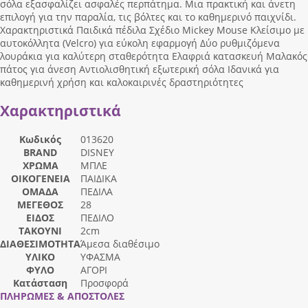
σόλα εξασφαλίζει ασφαλές περπάτημα. Μια πρακτική και άνετη
επιλογή για την παραλία, τις βόλτες και το καθημερινό παιχνίδι.
Χαρακτηριστικά Παιδικά πέδιλα Σχέδιο Mickey Mouse Κλείσιμο με
αυτοκόλλητα (Velcro) για εύκολη εφαρμογή Δύο ρυθμιζόμενα
λουράκια για καλύτερη σταθερότητα Ελαφριά κατασκευή Μαλακός
πάτος για άνεση Αντιολισθητική εξωτερική σόλα Ιδανικά για
καθημερινή χρήση και καλοκαιρινές δραστηριότητες
Χαρακτηριστικά
Κωδικός
013620
BRAND
DISNEY
ΧΡΩΜΑ
ΜΠΛΕ
ΟΙΚΟΓΕΝΕΙΑ
ΠΑΙΔΙΚΑ
ΟΜΑΔΑ
ΠΕΔΙΛΑ
ΜΕΓΕΘΟΣ
28
ΕΙΔΟΣ
ΠΕΔΙΛΟ
ΤΑΚΟΥΝΙ
2cm
ΔΙΑΘΕΣΙΜΟΤΗΤΑ
Άμεσα διαθέσιμο
ΥΛΙΚΟ
ΥΦΑΣΜΑ
ΦΥΛΟ
ΑΓΟΡΙ
Κατάσταση
Προσφορά
ΠΛΗΡΩΜΕΣ & ΑΠΟΣΤΟΛΕΣ