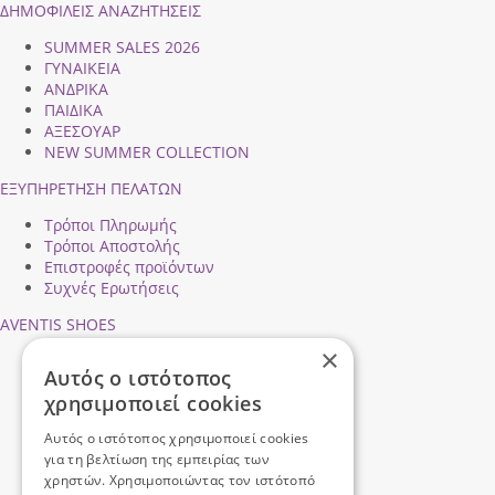
ΔΗΜΟΦΙΛEIΣ ΑΝΑΖΗΤΗΣΕΙΣ
SUMMER SALES 2026
ΓΥΝΑΙΚΕΙΑ
ΑΝΔΡΙΚΑ
ΠΑΙΔΙΚΑ
ΑΞΕΣΟΥΑΡ
NEW SUMMER COLLECTION
ΕΞΥΠΗΡΕΤΗΣΗ ΠΕΛΑΤΩΝ
Τρόποι Πληρωμής
Τρόποι Αποστολής
Επιστροφές προϊόντων
Συχνές Ερωτήσεις
AVENTIS SHOES
×
Προφίλ εταιρείας
Αυτός ο ιστότοπος
Ασφάλεια Συναλλαγών
χρησιμοποιεί cookies
Προσωπικά Δεδομένα
Επικοινωνήστε μαζί μας
Αυτός ο ιστότοπος χρησιμοποιεί cookies
Όροι Χρήσης
για τη βελτίωση της εμπειρίας των
χρηστών. Χρησιμοποιώντας τον ιστότοπό