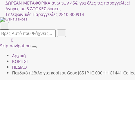
ΔΩΡΕΑΝ ΜΕΤΑΦΟΡΙΚΑ άνω των 45€, για όλες τις παραγγελίες!
Αγορές με 3 ΆΤΟΚΕΣ δόσεις
Τηλεφωνικές Παραγγελίες
2810 300914
Αναζήτηση
field.search
Αναζήτηση
Είσοδος
ΚΑΛΑΘΙ
0
|
ΑΓΟΡΩΝ
Skip navigation
Toggle
Εγγραφή
Αρχική
navigation
ΚΟΡΙΤΣΙ
ΠΕΔΙΛΟ
Παιδικό πέδιλο για κορίτσι Geox J651Ρ1C 000ΗΗ C1441 Collec