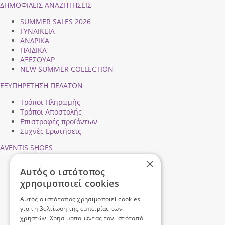
ΔΗΜΟΦΙΛEIΣ ΑΝΑΖΗΤΗΣΕΙΣ
SUMMER SALES 2026
ΓΥΝΑΙΚΕΙΑ
ΑΝΔΡΙΚΑ
ΠΑΙΔΙΚΑ
ΑΞΕΣΟΥΑΡ
NEW SUMMER COLLECTION
ΕΞΥΠΗΡΕΤΗΣΗ ΠΕΛΑΤΩΝ
Τρόποι Πληρωμής
Τρόποι Αποστολής
Επιστροφές προϊόντων
Συχνές Ερωτήσεις
AVENTIS SHOES
×
Προφίλ εταιρείας
Αυτός ο ιστότοπος
Ασφάλεια Συναλλαγών
χρησιμοποιεί cookies
Προσωπικά Δεδομένα
Επικοινωνήστε μαζί μας
Αυτός ο ιστότοπος χρησιμοποιεί cookies
Όροι Χρήσης
για τη βελτίωση της εμπειρίας των
χρηστών. Χρησιμοποιώντας τον ιστότοπό