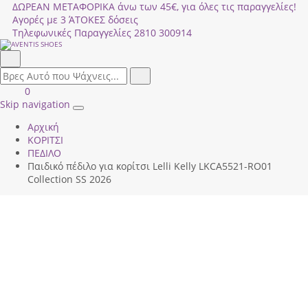
ΔΩΡΕΑΝ ΜΕΤΑΦΟΡΙΚΑ άνω των 45€, για όλες τις παραγγελίες!
Αγορές με 3 ΆΤΟΚΕΣ δόσεις
Τηλεφωνικές Παραγγελίες
2810 300914
Αναζήτηση
field.search
Αναζήτηση
Είσοδος
ΚΑΛΑΘΙ
0
|
ΑΓΟΡΩΝ
Skip navigation
Toggle
Εγγραφή
Αρχική
navigation
ΚΟΡΙΤΣΙ
ΠΕΔΙΛΟ
Παιδικό πέδιλο για κορίτσι Lelli Kelly LΚCΑ5521-RΟ01
Collection SS 2026