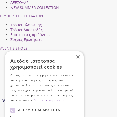
ΑΞΕΣΟΥΑΡ
NEW SUMMER COLLECTION
ΕΞΥΠΗΡΕΤΗΣΗ ΠΕΛΑΤΩΝ
Τρόποι Πληρωμής
Τρόποι Αποστολής
Επιστροφές προϊόντων
Συχνές Ερωτήσεις
AVENTIS SHOES
×
Προφίλ εταιρείας
Αυτός ο ιστότοπος
Ασφάλεια Συναλλαγών
χρησιμοποιεί cookies
Προσωπικά Δεδομένα
Επικοινωνήστε μαζί μας
Αυτός ο ιστότοπος χρησιμοποιεί cookies
Όροι Χρήσης
για τη βελτίωση της εμπειρίας των
χρηστών. Χρησιμοποιώντας τον ιστότοπό
μας, παρέχετε τη συγκατάθεσή σας για όλα
τα cookies σύμφωνα με την Πολιτική μας
για τα cookies.
Διαβάστε περισσότερα
ΑΠΟΛΎΤΩΣ ΑΠΑΡΑΊΤΗΤΑ