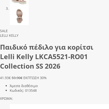
Previous
Next
SALE
LELLI KELLY
Παιδικό πέδιλο για κορίτσι
Lelli Kelly LΚCΑ5521-RΟ01
Collection SS 2026
41.93
€
59.90€
ΕΚΠΤΩΣΗ 30%
Άμεσα διαθέσιμο
Κωδικός:
013548
ΧΡΩΜΑ: