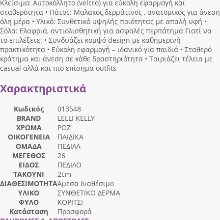
Κλείσιμο: Αυτοκόλλητο (velcro) για εύκολη εφαρμογή και
σταθερότητα • Πάτος: Μαλακός,δερμάτινος , ανατομικός για άνεση
όλη μέρα • Υλικό: Συνθετικό υψηλής ποιότητας με απαλή υφή •
Σόλα: Ελαφριά, αντιολισθητική για ασφαλές περπάτημα Γιατί να
το επιλέξετε: • Συνδυάζει κομψό design με καθημερινή
πρακτικότητα • Εύκολη εφαρμογή – ιδανικό για παιδιά • Σταθερό
κράτημα και άνεση σε κάθε δραστηριότητα • Ταιριάζει τέλεια με
casual αλλά και πιο επίσημα outfits
Χαρακτηριστικά
Κωδικός
013548
BRAND
LELLI KELLY
ΧΡΩΜΑ
ΡΟΖ
ΟΙΚΟΓΕΝΕΙΑ
ΠΑΙΔΙΚΑ
ΟΜΑΔΑ
ΠΕΔΙΛΑ
ΜΕΓΕΘΟΣ
26
ΕΙΔΟΣ
ΠΕΔΙΛΟ
ΤΑΚΟΥΝΙ
2cm
ΔΙΑΘΕΣΙΜΟΤΗΤΑ
Άμεσα διαθέσιμο
ΥΛΙΚΟ
ΣΥΝΘΕΤΙΚΟ ΔΕΡΜΑ
ΦΥΛΟ
ΚΟΡΙΤΣΙ
Κατάσταση
Προσφορά