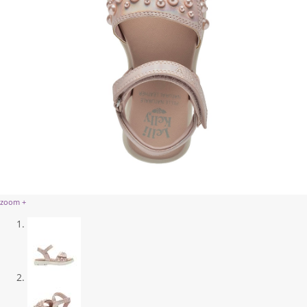
zoom +