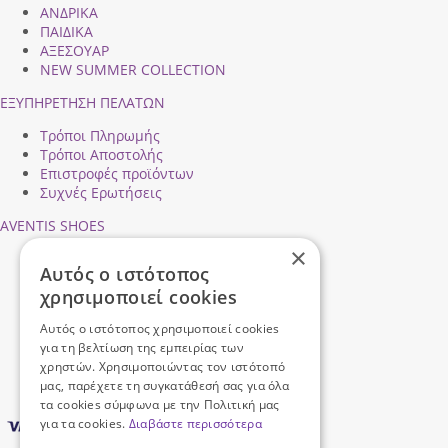
ΑΝΔΡΙΚΑ
ΠΑΙΔΙΚΑ
ΑΞΕΣΟΥΑΡ
NEW SUMMER COLLECTION
ΕΞΥΠΗΡΕΤΗΣΗ ΠΕΛΑΤΩΝ
Τρόποι Πληρωμής
Τρόποι Αποστολής
Επιστροφές προϊόντων
Συχνές Ερωτήσεις
AVENTIS SHOES
×
Προφίλ εταιρείας
Αυτός ο ιστότοπος
Ασφάλεια Συναλλαγών
χρησιμοποιεί cookies
Προσωπικά Δεδομένα
Επικοινωνήστε μαζί μας
Αυτός ο ιστότοπος χρησιμοποιεί cookies
Όροι Χρήσης
για τη βελτίωση της εμπειρίας των
χρηστών. Χρησιμοποιώντας τον ιστότοπό
μας, παρέχετε τη συγκατάθεσή σας για όλα
τα cookies σύμφωνα με την Πολιτική μας
για τα cookies.
Διαβάστε περισσότερα