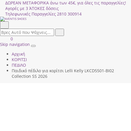
ΔΩΡΕΑΝ ΜΕΤΑΦΟΡΙΚΑ άνω των 45€, για όλες τις παραγγελίες!
Αγορές με 3 ΆΤΟΚΕΣ δόσεις
Τηλεφωνικές Παραγγελίες
2810 300914
Αναζήτηση
field.search
Αναζήτηση
Είσοδος
ΚΑΛΑΘΙ
0
|
ΑΓΟΡΩΝ
Skip navigation
Toggle
Εγγραφή
Αρχική
navigation
ΚΟΡΙΤΣΙ
ΠΕΔΙΛΟ
Παιδικό πέδιλο για κορίτσι Lelli Kelly LΚCD5501-ΒΙ02
Collection SS 2026