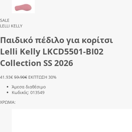
Previous
Next
SALE
LELLI KELLY
Παιδικό πέδιλο για κορίτσι
Lelli Kelly LΚCD5501-ΒΙ02
Collection SS 2026
41.93
€
59.90€
ΕΚΠΤΩΣΗ 30%
Άμεσα διαθέσιμο
Κωδικός:
013549
ΧΡΩΜΑ: