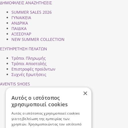
ΔΗΜΟΦΙΛEIΣ ΑΝΑΖΗΤΗΣΕΙΣ
SUMMER SALES 2026
ΓΥΝΑΙΚΕΙΑ
ΑΝΔΡΙΚΑ
ΠΑΙΔΙΚΑ
ΑΞΕΣΟΥΑΡ
NEW SUMMER COLLECTION
ΕΞΥΠΗΡΕΤΗΣΗ ΠΕΛΑΤΩΝ
Τρόποι Πληρωμής
Τρόποι Αποστολής
Επιστροφές προϊόντων
Συχνές Ερωτήσεις
AVENTIS SHOES
×
Προφίλ εταιρείας
Αυτός ο ιστότοπος
Ασφάλεια Συναλλαγών
χρησιμοποιεί cookies
Προσωπικά Δεδομένα
Επικοινωνήστε μαζί μας
Αυτός ο ιστότοπος χρησιμοποιεί cookies
Όροι Χρήσης
για τη βελτίωση της εμπειρίας των
χρηστών. Χρησιμοποιώντας τον ιστότοπό