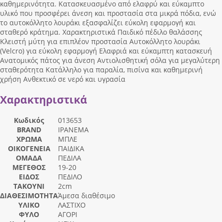
καθημερινότητα. Κατασκευασμένο από ελαφρύ και εύκαμπτο
υλικό που προσφέρει άνεση και προστασία στα μικρά πόδια, ενώ
το αυτοκόλλητο λουράκι εξασφαλίζει εύκολη εφαρμογή και
σταθερό κράτημα. Χαρακτηριστικά Παιδικό πέδιλο θαλάσσης
Κλειστή μύτη για επιπλέον προστασία Αυτοκόλλητο λουράκι
(Velcro) για εύκολη εφαρμογή Ελαφριά και εύκαμπτη κατασκευή
Ανατομικός πάτος για άνεση Αντιολισθητική σόλα για μεγαλύτερη
σταθερότητα Κατάλληλο για παραλία, πισίνα και καθημερινή
χρήση Ανθεκτικό σε νερό και υγρασία
Χαρακτηριστικά
Κωδικός
013653
BRAND
IPANEMA
ΧΡΩΜΑ
ΜΠΛΕ
ΟΙΚΟΓΕΝΕΙΑ
ΠΑΙΔΙΚΑ
ΟΜΑΔΑ
ΠΕΔΙΛΑ
ΜΕΓΕΘΟΣ
19-20
ΕΙΔΟΣ
ΠΕΔΙΛΟ
ΤΑΚΟΥΝΙ
2cm
ΔΙΑΘΕΣΙΜΟΤΗΤΑ
Άμεσα διαθέσιμο
ΥΛΙΚΟ
ΛΑΣΤΙΧΟ
ΦΥΛΟ
ΑΓΟΡΙ