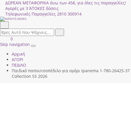
ΔΩΡΕΑΝ ΜΕΤΑΦΟΡΙΚΑ άνω των 45€, για όλες τις παραγγελίες!
Αγορές με 3 ΆΤΟΚΕΣ δόσεις
Τηλεφωνικές Παραγγελίες
2810 300914
Αναζήτηση
field.search
Αναζήτηση
Είσοδος
ΚΑΛΑΘΙ
0
|
ΑΓΟΡΩΝ
Skip navigation
Toggle
Εγγραφή
Αρχική
navigation
ΑΓΟΡΙ
ΠΕΔΙΛΟ
Παιδικό παπουτσοπέδιλο για αγόρι Ipanema 1-780-26425-37
Collection SS 2026