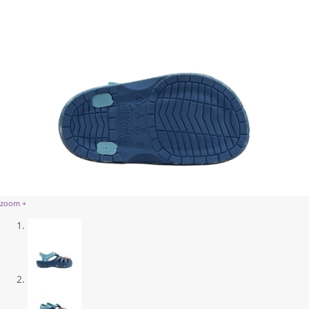
zoom +