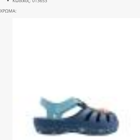
Κωδικός:
013653
ΧΡΩΜΑ: