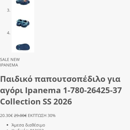
Previous
Next
SALE
NEW
IPANEMA
Παιδικό παπουτσοπέδιλο για
αγόρι Ipanema 1-780-26425-37
Collection SS 2026
20.30
€
29.00€
ΕΚΠΤΩΣΗ 30%
Άμεσα διαθέσιμο