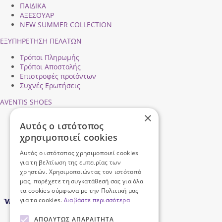
ΠΑΙΔΙΚΑ
ΑΞΕΣΟΥΑΡ
NEW SUMMER COLLECTION
ΕΞΥΠΗΡΕΤΗΣΗ ΠΕΛΑΤΩΝ
Τρόποι Πληρωμής
Τρόποι Αποστολής
Επιστροφές προϊόντων
Συχνές Ερωτήσεις
AVENTIS SHOES
×
Προφίλ εταιρείας
Αυτός ο ιστότοπος
Ασφάλεια Συναλλαγών
χρησιμοποιεί cookies
Προσωπικά Δεδομένα
Επικοινωνήστε μαζί μας
Αυτός ο ιστότοπος χρησιμοποιεί cookies
Όροι Χρήσης
για τη βελτίωση της εμπειρίας των
χρηστών. Χρησιμοποιώντας τον ιστότοπό
μας, παρέχετε τη συγκατάθεσή σας για όλα
τα cookies σύμφωνα με την Πολιτική μας
για τα cookies.
Διαβάστε περισσότερα
ΑΠΟΛΎΤΩΣ ΑΠΑΡΑΊΤΗΤΑ