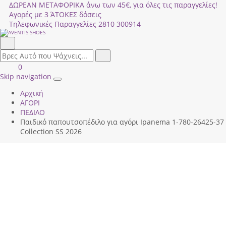
ΔΩΡΕΑΝ ΜΕΤΑΦΟΡΙΚΑ άνω των 45€, για όλες τις παραγγελίες!
Αγορές με 3 ΆΤΟΚΕΣ δόσεις
Τηλεφωνικές Παραγγελίες
2810 300914
Αναζήτηση
field.search
Αναζήτηση
Είσοδος
ΚΑΛΑΘΙ
0
|
ΑΓΟΡΩΝ
Skip navigation
Toggle
Εγγραφή
Αρχική
navigation
ΑΓΟΡΙ
ΠΕΔΙΛΟ
Παιδικό παπουτσοπέδιλο για αγόρι Ipanema 1-780-26425-37
Collection SS 2026