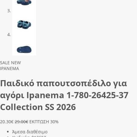
Previous
Next
SALE
NEW
IPANEMA
Παιδικό παπουτσοπέδιλο για
αγόρι Ipanema 1-780-26425-37
Collection SS 2026
20.30
€
29.00€
ΕΚΠΤΩΣΗ 30%
Άμεσα διαθέσιμο