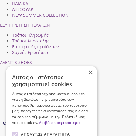
ΠΑΙΔΙΚΑ
ΑΞΕΣΟΥΑΡ
NEW SUMMER COLLECTION
ΕΞΥΠΗΡΕΤΗΣΗ ΠΕΛΑΤΩΝ
Τρόποι Πληρωμής
Τρόποι Αποστολής
Επιστροφές προϊόντων
Συχνές Ερωτήσεις
AVENTIS SHOES
×
Προφίλ εταιρείας
Αυτός ο ιστότοπος
Ασφάλεια Συναλλαγών
χρησιμοποιεί cookies
Προσωπικά Δεδομένα
Επικοινωνήστε μαζί μας
Αυτός ο ιστότοπος χρησιμοποιεί cookies
Όροι Χρήσης
για τη βελτίωση της εμπειρίας των
χρηστών. Χρησιμοποιώντας τον ιστότοπό
μας, παρέχετε τη συγκατάθεσή σας για όλα
τα cookies σύμφωνα με την Πολιτική μας
για τα cookies.
Διαβάστε περισσότερα
ΑΠΟΛΎΤΩΣ ΑΠΑΡΑΊΤΗΤΑ