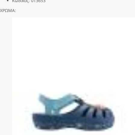
Κωδικός:
013653
ΧΡΩΜΑ: