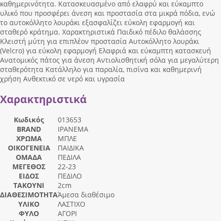
καθημερινότητα. Κατασκευασμένο από ελαφρύ και εύκαμπτο
υλικό που προσφέρει άνεση και προστασία στα μικρά πόδια, ενώ
το αυτοκόλλητο λουράκι εξασφαλίζει εύκολη εφαρμογή και
σταθερό κράτημα. Χαρακτηριστικά Παιδικό πέδιλο θαλάσσης
Κλειστή μύτη για επιπλέον προστασία Αυτοκόλλητο λουράκι
(Velcro) για εύκολη εφαρμογή Ελαφριά και εύκαμπτη κατασκευή
Ανατομικός πάτος για άνεση Αντιολισθητική σόλα για μεγαλύτερη
σταθερότητα Κατάλληλο για παραλία, πισίνα και καθημερινή
χρήση Ανθεκτικό σε νερό και υγρασία
Χαρακτηριστικά
Κωδικός
013653
BRAND
IPANEMA
ΧΡΩΜΑ
ΜΠΛΕ
ΟΙΚΟΓΕΝΕΙΑ
ΠΑΙΔΙΚΑ
ΟΜΑΔΑ
ΠΕΔΙΛΑ
ΜΕΓΕΘΟΣ
22-23
ΕΙΔΟΣ
ΠΕΔΙΛΟ
ΤΑΚΟΥΝΙ
2cm
ΔΙΑΘΕΣΙΜΟΤΗΤΑ
Άμεσα διαθέσιμο
ΥΛΙΚΟ
ΛΑΣΤΙΧΟ
ΦΥΛΟ
ΑΓΟΡΙ