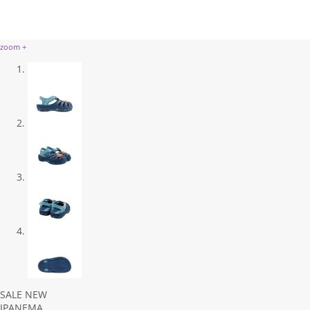
zoom +
Previous
Next
SALE
NEW
IPANEMA