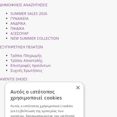
ΔΗΜΟΦΙΛEIΣ ΑΝΑΖΗΤΗΣΕΙΣ
SUMMER SALES 2026
ΓΥΝΑΙΚΕΙΑ
ΑΝΔΡΙΚΑ
ΠΑΙΔΙΚΑ
ΑΞΕΣΟΥΑΡ
NEW SUMMER COLLECTION
ΕΞΥΠΗΡΕΤΗΣΗ ΠΕΛΑΤΩΝ
Τρόποι Πληρωμής
Τρόποι Αποστολής
Επιστροφές προϊόντων
Συχνές Ερωτήσεις
AVENTIS SHOES
×
Προφίλ εταιρείας
Αυτός ο ιστότοπος
Ασφάλεια Συναλλαγών
χρησιμοποιεί cookies
Προσωπικά Δεδομένα
Επικοινωνήστε μαζί μας
Αυτός ο ιστότοπος χρησιμοποιεί cookies
Όροι Χρήσης
για τη βελτίωση της εμπειρίας των
χρηστών. Χρησιμοποιώντας τον ιστότοπό