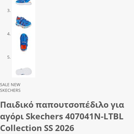
Previous
Next
SALE
NEW
SKECHERS
Παιδικό παπουτσοπέδιλο για
αγόρι Skechers 407041Ν-LΤΒL
Collection SS 2026