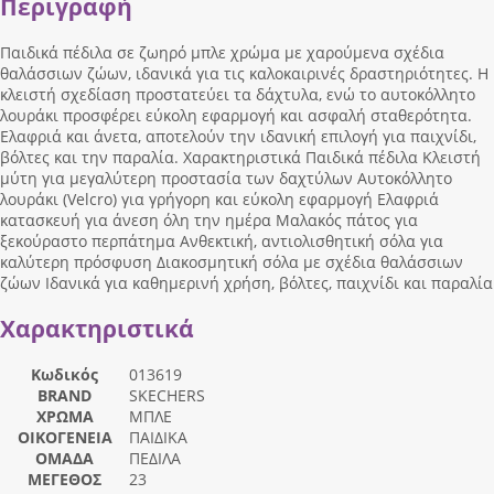
Περιγραφή
Παιδικά πέδιλα σε ζωηρό μπλε χρώμα με χαρούμενα σχέδια
θαλάσσιων ζώων, ιδανικά για τις καλοκαιρινές δραστηριότητες. Η
κλειστή σχεδίαση προστατεύει τα δάχτυλα, ενώ το αυτοκόλλητο
λουράκι προσφέρει εύκολη εφαρμογή και ασφαλή σταθερότητα.
Ελαφριά και άνετα, αποτελούν την ιδανική επιλογή για παιχνίδι,
βόλτες και την παραλία. Χαρακτηριστικά Παιδικά πέδιλα Κλειστή
μύτη για μεγαλύτερη προστασία των δαχτύλων Αυτοκόλλητο
λουράκι (Velcro) για γρήγορη και εύκολη εφαρμογή Ελαφριά
κατασκευή για άνεση όλη την ημέρα Μαλακός πάτος για
ξεκούραστο περπάτημα Ανθεκτική, αντιολισθητική σόλα για
καλύτερη πρόσφυση Διακοσμητική σόλα με σχέδια θαλάσσιων
ζώων Ιδανικά για καθημερινή χρήση, βόλτες, παιχνίδι και παραλία
Χαρακτηριστικά
Κωδικός
013619
BRAND
SKECHERS
ΧΡΩΜΑ
ΜΠΛΕ
ΟΙΚΟΓΕΝΕΙΑ
ΠΑΙΔΙΚΑ
ΟΜΑΔΑ
ΠΕΔΙΛΑ
ΜΕΓΕΘΟΣ
23