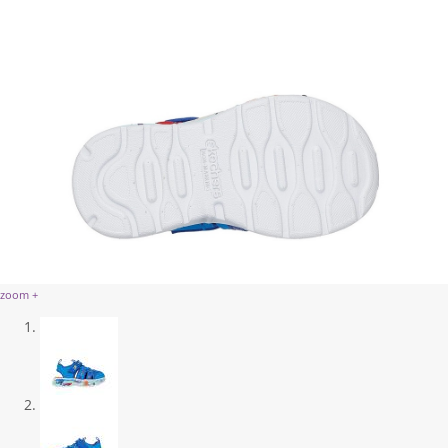
zoom +