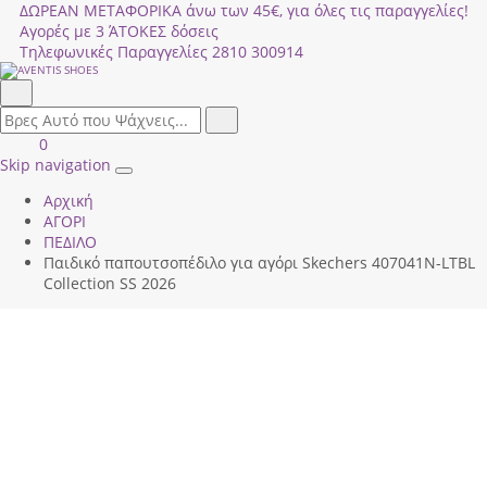
ΔΩΡΕΑΝ ΜΕΤΑΦΟΡΙΚΑ άνω των 45€, για όλες τις παραγγελίες!
Αγορές με 3 ΆΤΟΚΕΣ δόσεις
Τηλεφωνικές Παραγγελίες
2810 300914
Αναζήτηση
field.search
Αναζήτηση
Είσοδος
ΚΑΛΑΘΙ
0
|
ΑΓΟΡΩΝ
Skip navigation
Toggle
Εγγραφή
Αρχική
navigation
ΑΓΟΡΙ
ΠΕΔΙΛΟ
Παιδικό παπουτσοπέδιλο για αγόρι Skechers 407041Ν-LΤΒL
Collection SS 2026