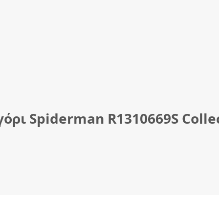
όρι Spiderman R1310669S Collec