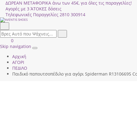
ΔΩΡΕΑΝ ΜΕΤΑΦΟΡΙΚΑ άνω των 45€, για όλες τις παραγγελίες!
Αγορές με 3 ΆΤΟΚΕΣ δόσεις
Τηλεφωνικές Παραγγελίες
2810 300914
Αναζήτηση
field.search
Αναζήτηση
Είσοδος
ΚΑΛΑΘΙ
0
|
ΑΓΟΡΩΝ
Skip navigation
Toggle
Εγγραφή
Αρχική
navigation
ΑΓΟΡΙ
ΠΕΔΙΛΟ
Παιδικό παπουτσοπέδιλο για αγόρι Spiderman R1310669S Col