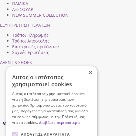
ΠΑΙΔΙΚΑ
ΑΞΕΣΟΥΑΡ
NEW SUMMER COLLECTION
ΕΞΥΠΗΡΕΤΗΣΗ ΠΕΛΑΤΩΝ
Τρόποι Πληρωμής
Τρόποι Αποστολής
Επιστροφές προϊόντων
Συχνές Ερωτήσεις
AVENTIS SHOES
×
Προφίλ εταιρείας
Αυτός ο ιστότοπος
Ασφάλεια Συναλλαγών
χρησιμοποιεί cookies
Προσωπικά Δεδομένα
Επικοινωνήστε μαζί μας
Αυτός ο ιστότοπος χρησιμοποιεί cookies
Όροι Χρήσης
για τη βελτίωση της εμπειρίας των
χρηστών. Χρησιμοποιώντας τον ιστότοπό
μας, παρέχετε τη συγκατάθεσή σας για όλα
τα cookies σύμφωνα με την Πολιτική μας
για τα cookies.
Διαβάστε περισσότερα
ΑΠΟΛΎΤΩΣ ΑΠΑΡΑΊΤΗΤΑ