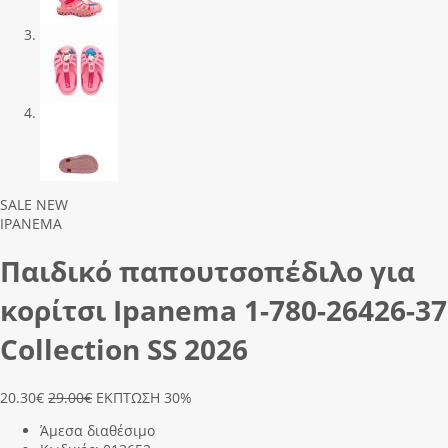
Previous
Next
SALE
NEW
IPANEMA
Παιδικό παπουτσοπέδιλο για
κορίτσι Ipanema 1-780-26426-37
Collection SS 2026
20.30
€
29.00€
ΕΚΠΤΩΣΗ 30%
Άμεσα διαθέσιμο