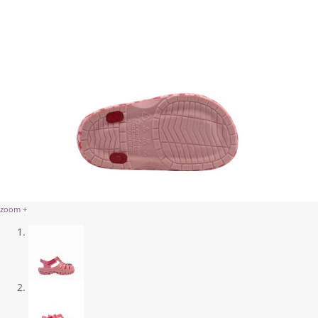
zoom +