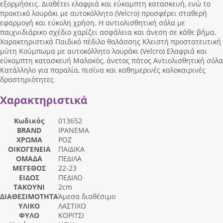
εξορμήσεις. Διαθέτει ελαφριά και εύκαμπτη κατασκευή, ενώ το
πρακτικό λουράκι με αυτοκόλλητο (Velcro) προσφέρει σταθερή
εφαρμογή και εύκολη χρήση. Η αντιολισθητική σόλα με
παιχνιδιάρικο σχέδιο χαρίζει ασφάλεια και άνεση σε κάθε βήμα.
Χαρακτηριστικά Παιδικό πέδιλο θαλάσσης Κλειστή προστατευτική
μύτη Κούμπωμα με αυτοκόλλητο λουράκι (Velcro) Ελαφριά και
εύκαμπτη κατασκευή Μαλακός, άνετος πάτος Αντιολισθητική σόλα
Κατάλληλο για παραλία, πισίνα και καθημερινές καλοκαιρινές
δραστηριότητες
Χαρακτηριστικά
Κωδικός
013652
BRAND
IPANEMA
ΧΡΩΜΑ
ΡΟΖ
ΟΙΚΟΓΕΝΕΙΑ
ΠΑΙΔΙΚΑ
ΟΜΑΔΑ
ΠΕΔΙΛΑ
ΜΕΓΕΘΟΣ
22-23
ΕΙΔΟΣ
ΠΕΔΙΛΟ
ΤΑΚΟΥΝΙ
2cm
ΔΙΑΘΕΣΙΜΟΤΗΤΑ
Άμεσα διαθέσιμο
ΥΛΙΚΟ
ΛΑΣΤΙΧΟ
ΦΥΛΟ
ΚΟΡΙΤΣΙ