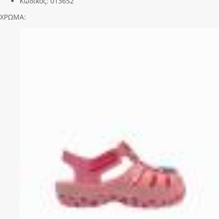
Κωδικός:
013652
ΧΡΩΜΑ: