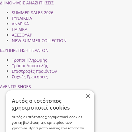
ΔΗΜΟΦΙΛEIΣ ΑΝΑΖΗΤΗΣΕΙΣ
SUMMER SALES 2026
ΓΥΝΑΙΚΕΙΑ
ΑΝΔΡΙΚΑ
ΠΑΙΔΙΚΑ
ΑΞΕΣΟΥΑΡ
NEW SUMMER COLLECTION
ΕΞΥΠΗΡΕΤΗΣΗ ΠΕΛΑΤΩΝ
Τρόποι Πληρωμής
Τρόποι Αποστολής
Επιστροφές προϊόντων
Συχνές Ερωτήσεις
AVENTIS SHOES
×
Προφίλ εταιρείας
Αυτός ο ιστότοπος
Ασφάλεια Συναλλαγών
χρησιμοποιεί cookies
Προσωπικά Δεδομένα
Επικοινωνήστε μαζί μας
Αυτός ο ιστότοπος χρησιμοποιεί cookies
Όροι Χρήσης
για τη βελτίωση της εμπειρίας των
χρηστών. Χρησιμοποιώντας τον ιστότοπό