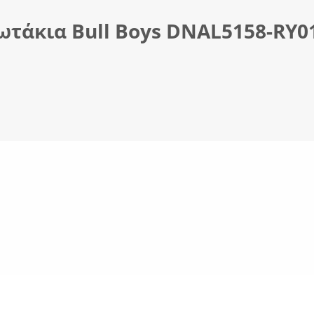
ωτάκια Bull Boys DΝΑL5158-RΥ01 