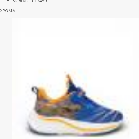
Κωδικός:
013459
ΧΡΩΜΑ: