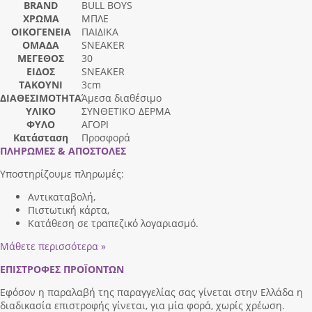
BRAND
BULL BOYS
ΧΡΩΜΑ
ΜΠΛΕ
ΟΙΚΟΓΕΝΕΙΑ
ΠΑΙΔΙΚΑ
ΟΜΑΔΑ
SNEAKER
ΜΕΓΕΘΟΣ
30
ΕΙΔΟΣ
SNEAKER
ΤΑΚΟΥΝΙ
3cm
ΔΙΑΘΕΣΙΜΟΤΗΤΑ
Άμεσα διαθέσιμο
ΥΛΙΚΟ
ΣΥΝΘΕΤΙΚΟ ΔΕΡΜΑ
ΦΥΛΟ
ΑΓΟΡΙ
Κατάσταση
Προσφορά
ΠΛΗΡΩΜΕΣ & ΑΠΟΣΤΟΛΕΣ
Υποστηρίζουμε πληρωμές:
Αντικαταβολή,
Πιστωτική κάρτα,
Κατάθεση σε τραπεζικό λογαριασμό.
Μάθετε περισσότερα »
ΕΠΙΣΤΡΟΦΕΣ ΠΡΟΪΟΝΤΩΝ
Εφόσον η παραλαβή της παραγγελίας σας γίνεται στην Ελλάδα η
διαδικασία επιστροφής γίνεται, για μία φορά, χωρίς χρέωση.