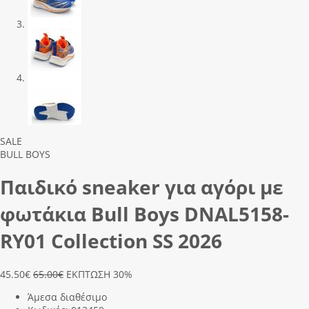
Previous
Next
SALE
BULL BOYS
Παιδικό sneaker για αγόρι με
φωτάκια Bull Boys DΝΑL5158-
RΥ01 Collection SS 2026
45.50
€
65.00€
ΕΚΠΤΩΣΗ 30%
Άμεσα διαθέσιμο