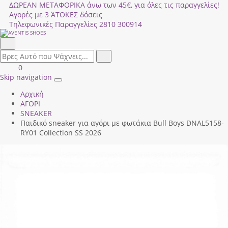
ΔΩΡΕΑΝ ΜΕΤΑΦΟΡΙΚΑ άνω των 45€, για όλες τις παραγγελίες!
Αγορές με 3 ΆΤΟΚΕΣ δόσεις
Τηλεφωνικές Παραγγελίες
2810 300914
Αναζήτηση
field.search
Αναζήτηση
Είσοδος
ΚΑΛΑΘΙ
0
|
ΑΓΟΡΩΝ
Skip navigation
Toggle
Εγγραφή
Αρχική
navigation
ΑΓΟΡΙ
SNEAKER
Παιδικό sneaker για αγόρι με φωτάκια Bull Boys DΝΑL5158-
RΥ01 Collection SS 2026