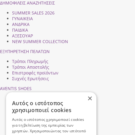
ΔΗΜΟΦΙΛEIΣ ΑΝΑΖΗΤΗΣΕΙΣ
SUMMER SALES 2026
ΓΥΝΑΙΚΕΙΑ
ΑΝΔΡΙΚΑ
ΠΑΙΔΙΚΑ
ΑΞΕΣΟΥΑΡ
NEW SUMMER COLLECTION
ΕΞΥΠΗΡΕΤΗΣΗ ΠΕΛΑΤΩΝ
Τρόποι Πληρωμής
Τρόποι Αποστολής
Επιστροφές προϊόντων
Συχνές Ερωτήσεις
AVENTIS SHOES
×
Προφίλ εταιρείας
Αυτός ο ιστότοπος
Ασφάλεια Συναλλαγών
χρησιμοποιεί cookies
Προσωπικά Δεδομένα
Επικοινωνήστε μαζί μας
Αυτός ο ιστότοπος χρησιμοποιεί cookies
Όροι Χρήσης
για τη βελτίωση της εμπειρίας των
χρηστών. Χρησιμοποιώντας τον ιστότοπό