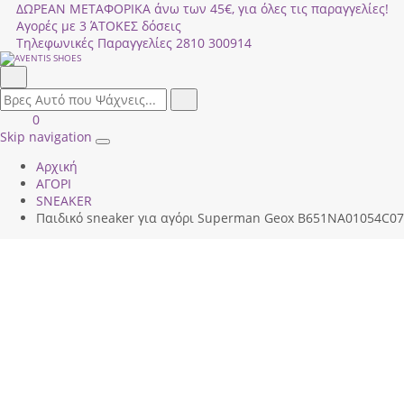
ΔΩΡΕΑΝ ΜΕΤΑΦΟΡΙΚΑ άνω των 45€, για όλες τις παραγγελίες!
Αγορές με 3 ΆΤΟΚΕΣ δόσεις
Τηλεφωνικές Παραγγελίες
2810 300914
Αναζήτηση
field.search
Αναζήτηση
Είσοδος
ΚΑΛΑΘΙ
0
|
ΑΓΟΡΩΝ
Skip navigation
Toggle
Εγγραφή
Αρχική
navigation
ΑΓΟΡΙ
SNEAKER
Παιδικό sneaker για αγόρι Superman Geox Β651ΝΑ01054C073