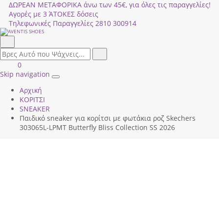
ΔΩΡΕΑΝ ΜΕΤΑΦΟΡΙΚΑ άνω των 45€, για όλες τις παραγγελίες!
Αγορές με 3 ΆΤΟΚΕΣ δόσεις
Τηλεφωνικές Παραγγελίες
2810 300914
Αναζήτηση
field.search
Αναζήτηση
Είσοδος
ΚΑΛΑΘΙ
0
|
ΑΓΟΡΩΝ
Skip navigation
Toggle
Εγγραφή
Αρχική
navigation
ΚΟΡΙΤΣΙ
SNEAKER
Παιδικό sneaker για κορίτσι με φωτάκια ροζ Skechers
303065L-LΡΜΤ Butterfly Bliss Collection SS 2026