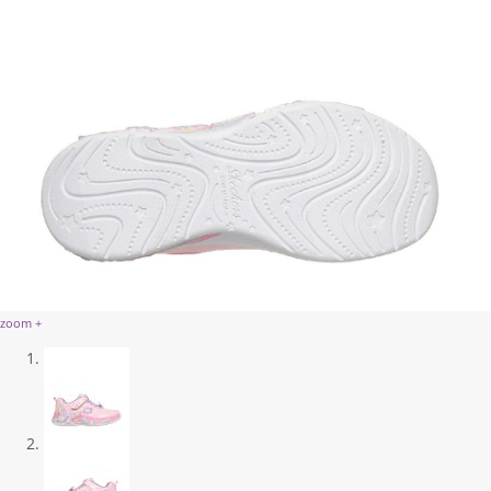
zoom +