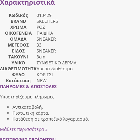
Χαρακτηριστικά
Κωδικός
013429
BRAND
SKECHERS
ΧΡΩΜΑ
ΡΟΖ
ΟΙΚΟΓΕΝΕΙΑ
ΠΑΙΔΙΚΑ
ΟΜΑΔΑ
SNEAKER
ΜΕΓΕΘΟΣ
33
ΕΙΔΟΣ
SNEAKER
ΤΑΚΟΥΝΙ
3cm
ΥΛΙΚΟ
ΣΥΝΘΕΤΙΚΟ ΔΕΡΜΑ
ΔΙΑΘΕΣΙΜΟΤΗΤΑ
Άμεσα διαθέσιμο
ΦΥΛΟ
ΚΟΡΙΤΣΙ
Κατάσταση
NEW
ΠΛΗΡΩΜΕΣ & ΑΠΟΣΤΟΛΕΣ
Υποστηρίζουμε πληρωμές:
Αντικαταβολή,
Πιστωτική κάρτα,
Κατάθεση σε τραπεζικό λογαριασμό.
Μάθετε περισσότερα »
ΕΠΙΣΤΡΟΦΕΣ ΠΡΟΪΟΝΤΩΝ