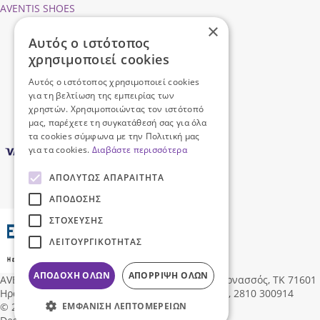
AVENTIS SHOES
×
Προφίλ εταιρείας
Αυτός ο ιστότοπος
Ασφάλεια Συναλλαγών
χρησιμοποιεί cookies
Προσωπικά Δεδομένα
Επικοινωνήστε μαζί μας
Αυτός ο ιστότοπος χρησιμοποιεί cookies
Όροι Χρήσης
για τη βελτίωση της εμπειρίας των
χρηστών. Χρησιμοποιώντας τον ιστότοπό
μας, παρέχετε τη συγκατάθεσή σας για όλα
τα cookies σύμφωνα με την Πολιτική μας
για τα cookies.
Διαβάστε περισσότερα
ΑΠΟΛΎΤΩΣ ΑΠΑΡΑΊΤΗΤΑ
ΑΠΌΔΟΣΗΣ
ΣΤΌΧΕΥΣΗΣ
ΛΕΙΤΟΥΡΓΙΚΌΤΗΤΑΣ
ΑΠΟΔΟΧΉ ΌΛΩΝ
ΑΠΌΡΡΙΨΗ ΌΛΩΝ
AVENTIS SHOES
Δ/νση:
Ηροδότου 96, Νέα Αλικαρνασσός, ΤΚ 71601
Ηράκλειο Κρήτης, Ελλάδα
,
info@aventisshoes.gr, 2810 300914
ΕΜΦΆΝΙΣΗ ΛΕΠΤΟΜΕΡΕΙΏΝ
© 2026 AVENTIS SHOES All rights reserved