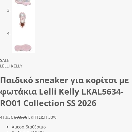
Previous
Next
SALE
LELLI KELLY
Παιδικό sneaker για κορίτσι με
φωτάκια Lelli Kelly LΚΑL5634-
RΟ01 Collection SS 2026
41.93
€
59.90€
ΕΚΠΤΩΣΗ 30%
Άμεσα διαθέσιμο