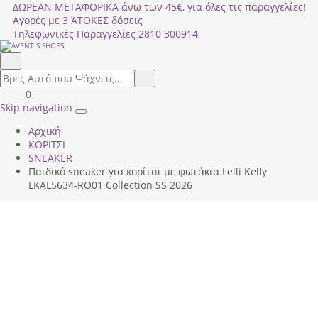
ΔΩΡΕΑΝ ΜΕΤΑΦΟΡΙΚΑ άνω των 45€, για όλες τις παραγγελίες!
Αγορές με 3 ΆΤΟΚΕΣ δόσεις
Τηλεφωνικές Παραγγελίες
2810 300914
Αναζήτηση
field.search
Αναζήτηση
Είσοδος
ΚΑΛΑΘΙ
0
|
ΑΓΟΡΩΝ
Skip navigation
Toggle
Εγγραφή
Αρχική
navigation
ΚΟΡΙΤΣΙ
SNEAKER
Παιδικό sneaker για κορίτσι με φωτάκια Lelli Kelly
LΚΑL5634-RΟ01 Collection SS 2026