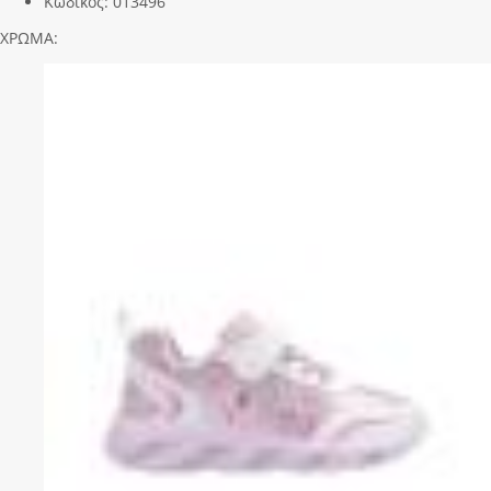
Κωδικός:
013496
ΧΡΩΜΑ: