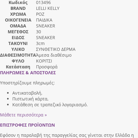
Κωδικός
013496
BRAND
LELLI KELLY
ΧΡΩΜΑ
ΡΟΖ
ΟΙΚΟΓΕΝΕΙΑ
ΠΑΙΔΙΚΑ
ΟΜΑΔΑ
SNEAKER
ΜΕΓΕΘΟΣ
30
ΕΙΔΟΣ
SNEAKER
ΤΑΚΟΥΝΙ
3cm
ΥΛΙΚΟ
ΣΥΝΘΕΤΙΚΟ ΔΕΡΜΑ
ΔΙΑΘΕΣΙΜΟΤΗΤΑ
Άμεσα διαθέσιμο
ΦΥΛΟ
ΚΟΡΙΤΣΙ
Κατάσταση
Προσφορά
ΠΛΗΡΩΜΕΣ & ΑΠΟΣΤΟΛΕΣ
Υποστηρίζουμε πληρωμές:
Αντικαταβολή,
Πιστωτική κάρτα,
Κατάθεση σε τραπεζικό λογαριασμό.
Μάθετε περισσότερα »
ΕΠΙΣΤΡΟΦΕΣ ΠΡΟΪΟΝΤΩΝ
Εφόσον η παραλαβή της παραγγελίας σας γίνεται στην Ελλάδα η