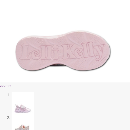
zoom +