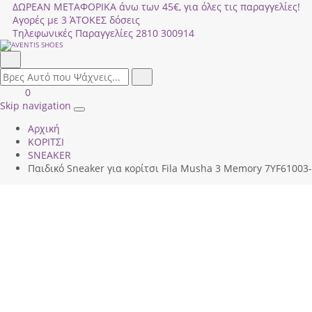
ΔΩΡΕΑΝ ΜΕΤΑΦΟΡΙΚΑ άνω των 45€, για όλες τις παραγγελίες!
Αγορές με 3 ΆΤΟΚΕΣ δόσεις
Τηλεφωνικές Παραγγελίες
2810 300914
Αναζήτηση
field.search
Αναζήτηση
Είσοδος
ΚΑΛΑΘΙ
0
|
ΑΓΟΡΩΝ
Skip navigation
Toggle
Εγγραφή
Αρχική
navigation
ΚΟΡΙΤΣΙ
SNEAKER
Παιδικό Sneaker για κορίτσι Fila Musha 3 Memory 7ΥF61003-