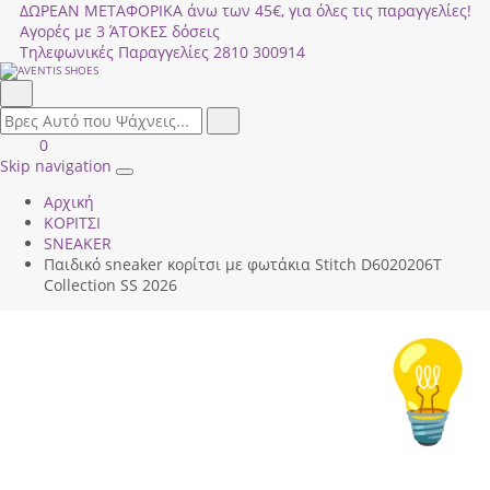
ΔΩΡΕΑΝ ΜΕΤΑΦΟΡΙΚΑ άνω των 45€, για όλες τις παραγγελίες!
Αγορές με 3 ΆΤΟΚΕΣ δόσεις
Τηλεφωνικές Παραγγελίες
2810 300914
Αναζήτηση
field.search
Αναζήτηση
Είσοδος
ΚΑΛΑΘΙ
0
|
ΑΓΟΡΩΝ
Skip navigation
Toggle
Εγγραφή
Αρχική
navigation
ΚΟΡΙΤΣΙ
SNEAKER
Παιδικό sneaker κορίτσι με φωτάκια Stitch D6020206Τ
Collection SS 2026