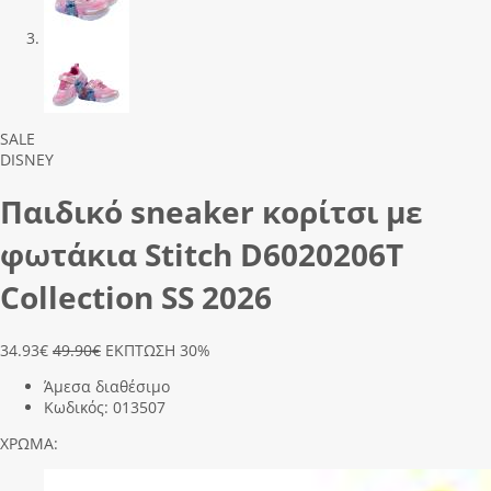
Previous
Next
SALE
DISNEY
Παιδικό sneaker κορίτσι με
φωτάκια Stitch D6020206Τ
Collection SS 2026
34.93
€
49.90€
ΕΚΠΤΩΣΗ 30%
Άμεσα διαθέσιμο
Κωδικός:
013507
ΧΡΩΜΑ: