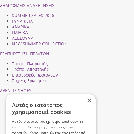
ΔΗΜΟΦΙΛEIΣ ΑΝΑΖΗΤΗΣΕΙΣ
SUMMER SALES 2026
ΓΥΝΑΙΚΕΙΑ
ΑΝΔΡΙΚΑ
ΠΑΙΔΙΚΑ
ΑΞΕΣΟΥΑΡ
NEW SUMMER COLLECTION
ΕΞΥΠΗΡΕΤΗΣΗ ΠΕΛΑΤΩΝ
Τρόποι Πληρωμής
Τρόποι Αποστολής
Επιστροφές προϊόντων
Συχνές Ερωτήσεις
AVENTIS SHOES
×
Προφίλ εταιρείας
Αυτός ο ιστότοπος
Ασφάλεια Συναλλαγών
χρησιμοποιεί cookies
Προσωπικά Δεδομένα
Επικοινωνήστε μαζί μας
Αυτός ο ιστότοπος χρησιμοποιεί cookies
Όροι Χρήσης
για τη βελτίωση της εμπειρίας των
χρηστών. Χρησιμοποιώντας τον ιστότοπό