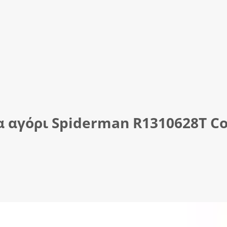
 αγόρι Spiderman R1310628Τ Col