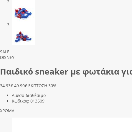
Previous
Next
SALE
DISNEY
Παιδικό sneaker με φωτάκια για
34.93
€
49.90€
ΕΚΠΤΩΣΗ 30%
Άμεσα διαθέσιμο
Κωδικός:
013509
ΧΡΩΜΑ: