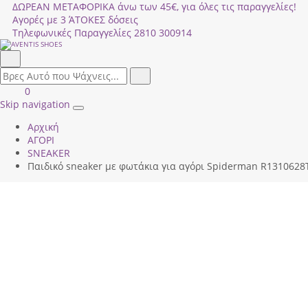
ΔΩΡΕΑΝ ΜΕΤΑΦΟΡΙΚΑ άνω των 45€, για όλες τις παραγγελίες!
Αγορές με 3 ΆΤΟΚΕΣ δόσεις
Τηλεφωνικές Παραγγελίες
2810 300914
Αναζήτηση
field.search
Αναζήτηση
Είσοδος
ΚΑΛΑΘΙ
0
|
ΑΓΟΡΩΝ
Skip navigation
Toggle
Εγγραφή
Αρχική
navigation
ΑΓΟΡΙ
SNEAKER
Παιδικό sneaker με φωτάκια για αγόρι Spiderman R1310628Τ