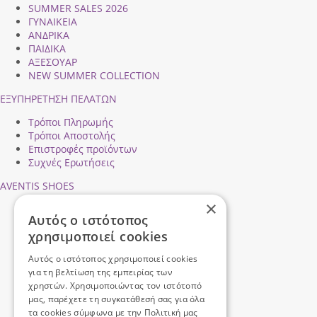
SUMMER SALES 2026
ΓΥΝΑΙΚΕΙΑ
ΑΝΔΡΙΚΑ
ΠΑΙΔΙΚΑ
ΑΞΕΣΟΥΑΡ
NEW SUMMER COLLECTION
ΕΞΥΠΗΡΕΤΗΣΗ ΠΕΛΑΤΩΝ
Τρόποι Πληρωμής
Τρόποι Αποστολής
Επιστροφές προϊόντων
Συχνές Ερωτήσεις
AVENTIS SHOES
×
Προφίλ εταιρείας
Αυτός ο ιστότοπος
Ασφάλεια Συναλλαγών
χρησιμοποιεί cookies
Προσωπικά Δεδομένα
Επικοινωνήστε μαζί μας
Αυτός ο ιστότοπος χρησιμοποιεί cookies
Όροι Χρήσης
για τη βελτίωση της εμπειρίας των
χρηστών. Χρησιμοποιώντας τον ιστότοπό
μας, παρέχετε τη συγκατάθεσή σας για όλα
τα cookies σύμφωνα με την Πολιτική μας