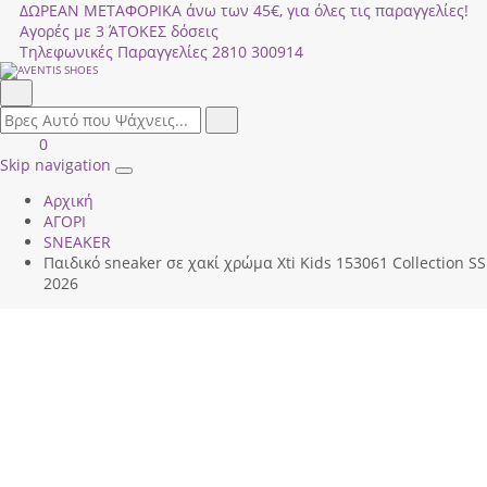
ΔΩΡΕΑΝ ΜΕΤΑΦΟΡΙΚΑ άνω των 45€, για όλες τις παραγγελίες!
Αγορές με 3 ΆΤΟΚΕΣ δόσεις
Τηλεφωνικές Παραγγελίες
2810 300914
Αναζήτηση
field.search
Αναζήτηση
Είσοδος
ΚΑΛΑΘΙ
0
|
ΑΓΟΡΩΝ
Skip navigation
Toggle
Εγγραφή
Αρχική
navigation
ΑΓΟΡΙ
SNEAKER
Παιδικό sneaker σε χακί χρώμα Xti Kids 153061 Collection SS
2026