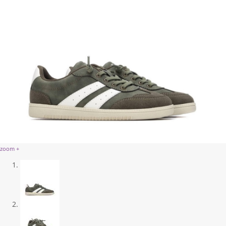
zoom +