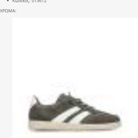
Κωδικός:
013612
ΧΡΩΜΑ: