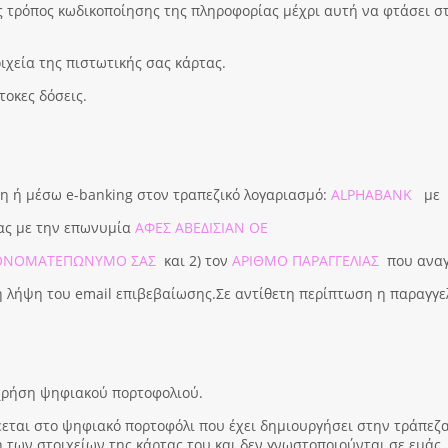
ας τρόπος κωδικοποίησης της πληροφορίας μέχρι αυτή να φτάσει στ
ιχεία της πιστωτικής σας κάρτας.
άτοκες δόσεις.
η ή μέσω e-banking στον τραπεζικό λογαριασμό:
ALPHABANK
με
μας με την επωνυμία
ΑΦΕΣ ΑΒΕΔΙΣΙΑΝ ΟΕ
ΟΝΟΜΑΤΕΠΩΝΥΜΟ ΣΑΣ
και 2) τον
ΑΡΙΘΜΟ ΠΑΡΑΓΓΕΛΙΑΣ
που αναγ
τη λήψη του email επιβεβαίωσης.Σε αντίθετη περίπτωση η παραγγ
s
 χρήση ψηφιακού πορτοφολιού.
ται στο ψηφιακό πορτοφόλι που έχει δημιουργήσει στην τράπεζα 
 των στοιχείων της κάρτας του και δεν γνωστοποιούνται σε εμάς