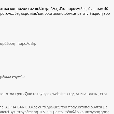
τικά και μόνον τον πελάτη/μέλος .Για παραγγελίες άνω των 40
,ογκώδες δέμα,κλπ.)και οριστικοποιούνται με την έγκριση του
 παράδοση -παραλαβή.
ωμένων καρτών .
ι στον τραπεζικό ιστοχώρο ( website ) της ALPHA BANK , έτσι
της ALPHA BANK .Ολες οι πληρωμές που πραγματοποιούνται με
οποιεί κρυπτογράφηση TLS 1.1 με πρωτόκολλο κρυπτογράφησης