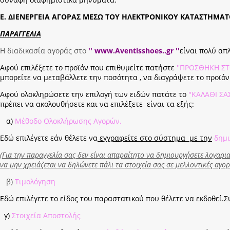
Ε. ΔΙΕΝΕΡΓΕΙΑ ΑΓΟΡΑΣ ΜΕΣΩ ΤΟΥ ΗΛΕΚΤΡΟΝΙΚΟΥ ΚΑΤΑΣΤΗΜΑ
ΠΑΡΑΓΓΕΛΙΑ
Η διαδικασία αγοράς στο
'' www.Aventisshoes..gr ''
είναι πολύ απ
Αφού επιλέξετε το προϊόν που επιθυμείτε πατήστε
''ΠΡΟΣΘΗΚΗ ΣΤ
μπορείτε να μεταβάλλετε την ποσότητα , να διαγράψετε το προϊόν
Αφού ολοκληρώσετε την επιλογή των ειδών πατάτε το
''ΚΑΛΑΘΙ ΣΑ
πρέπει να ακολουθήσετε και να επιλέξετε είναι τα εξής:
α)
Μέθοδο Ολοκλήρωσης Αγορών.
Εδώ επιλέγετε εάν θέλετε να
εγγραφείτε στο σύστημα με την
δημ
(Για την
παραγγελία σας δεν είναι απαραίτητο να δημιουργήσετε λογαριασ
να μην χρειάζεται να δηλώνετε πάλι τα στοιχεία σας σε μελλοντικές αγορ
β)
Τιμολόγηση
Εδώ επιλέγετε το είδος του παραστατικού που θέλετε να εκδοθεί
γ)
Στοιχεία Αποστολής