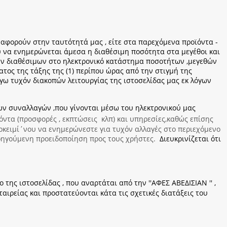
ς αφορούν στην ταυτότητά μας , είτε στα παρεχόμενα προϊόντα -
υ να ενημερώνεται άμεσα η διαθέσιμη ποσότητα στα μεγέθοι και
ων διαθέσιμων στο ηλεκτρονικό κατάστημα ποσοτήτων ,μεγεθών
ος της τάξης της (1) περίπου ώρας από την στιγμή της
ω τυχόν διακοπών λειτουργίας της ιστοσελίδας μας εκ λόγων
ων συναλλαγών ,που γίνονται μέσω του ηλεκτρονικού μας
ϊόντα (προσφορές , εκπτώσεις κλπ) και υπηρεσίες,καθώς επίσης
οκειμί΄νου να ενημερώνεστε για τυχόν αλλαγές στο περιεχόμενο
ροηγούμενη προειδοποίηση προς τους χρήστες.
Διευκρινίζεται ότι
 της ιστοσελίδας , που αναρτάται από την ''ΑΦΕΣ ΑΒΕΔΙΣΙΑΝ '' ,
ιρείας και προστατεύονται κάτα τις σχετικές διατάξεις του