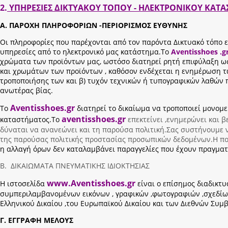
2.
ΥΠΗΡΕΣΙΕΣ ΔΙΚΤΥΑΚΟΥ ΤΟΠΟΥ - ΗΛΕΚΤΡΟΝΙΚΟΥ ΚΑΤ
Α. ΠΑΡΟΧΗ ΠΛΗΡΟΦΟΡΙΩΝ -ΠΕΡΙΟΡΙΣΜΟΣ ΕΥΘΥΝΗΣ
Οι πληροφορίες που παρέχονται από τον παρόντα Δικτυακό τόπο είν
υπηρεσίες από το ηλεκτρονικό μας κατάστημα.Το
Aventisshoes .g
χρώματα των προϊόντων μας, ωστόσο διατηρεί ρητή επιφύλαξη ως
και χρωμάτων των προϊόντων , καθόσον ενδέχεται η ενημέρωση τω
τροποποιήσης των και β) τυχόν τεχνικών ή τυπογραφικών λαθών π
ανωτέρας βίας.
Aventisshoes.gr
Το
διατηρεί το δικαίωμα να τροποποιεί μονομε
aventisshoes.gr
καταστήματος.Το
επεκτείνει ,ενημερώνει και 
δύναται να ανανεώνει και τη παρούσα πολιτική.Σας συστήνουμε ν
της παρούσας πολιτικής προστασίας προσωπικών δεδομένων.Η πολ
η αλλαγή όρων δεν καταλαμβάνει παραγγελίες που έχουν πραγμα
Β. ΔΙΚΑΙΩΜΑΤΑ ΠΝΕΥΜΑΤΙΚΗΣ ΙΔΙΟΚΤΗΣΙΑΣ
www.Aventisshoes.gr
Η ιστοσελίδα
είναι ο επίσημος διαδικτυα
συμπεριλαμβανομένων εικόνων , γραφικών ,φωτογραφιών ,σχεδίων,
Ελληνικού Δικαίου ,του Ευρωπαϊκού Δικαίου και των Διεθνών Συμ
Γ. ΕΓΓΡΑΦΗ ΜΕΛΟΥΣ