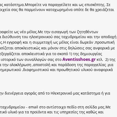
ας κατάστημα.Μπορείτε να παραγγείλετε και ως επισκέπτης. Σε
τοιχεία σας θα παρμείνουν καταχωρημένα οπότε δε θα χρειάζεται
γγραφείτε ως νέο μέλος.Με την εισαγωγή των ζητηθέντων
α διεύθυνση του ηλεκτρονικού σας ταχυδρομείου και την αποδοχή
ς.Η εγγραφή και η συμμετοχή ως μέλος είναι δωρεάν ,προσωπική
σίζεται αποκλειστικώς και μόνον στις δηλώσεις σας ανφορικά με
εξεργάζεται αποκλειστικά για το σκοπό 1) της δημιουργίας
Aventisshoes.gr
ο ιστορικό των συναλλαγών σας στο
κτλ. 2) της
ια την ολοκλήρωση ,αποστολή και παράδοση της παραγγελίας ,για
ενημερωτικού ,διαφημιστικού και προωθητικού υλικού αναφορικά
την διενέργεια αγοράς από το Ηλεκτρονικό μας κατάστημα ή για
ταχυδρομείου - email στο αντίστοιχο πεδίο στη σελίδα μας.Με
κό υλικό για τα προϊόντα και τις υπηρεσίες της καθώς και