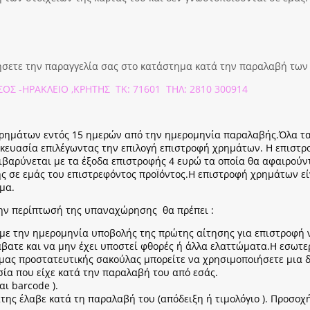
ήσετε την παραγγελία σας στο κατάστημα κατά την παραλαβή των
ΟΣ -ΗΡΑΚΛΕΙΟ ,ΚΡΗΤΗΣ ΤΚ: 71601 ΤΗΛ: 2810 300914
 χρημάτων εντός 15 ημερών από την ημερομηνία παραλαβής.Όλα τα
σκευασία επιλέγωντας την επιλογή επιστροφή χρημάτων. Η επιστ
πιβαρύνεται με τα έξοδα επιστροφής 4 ευρώ τα οποία θα αφαιρούν
 σε εμάς του επιστρεφόντος προΪόντος.Η επιστροφή χρημάτων είν
μα.
στην περίπτωσή της υπαναχώρησης θα πρέπει :
ε την ημερομηνία υποβολής της πρώτης αίτησης για επιστροφή να
άβατε και να μην έχει υποστεί φθορές ή άλλα ελαττώματα.Η εσωτε
μας προστατευτικής σακούλας μπορείτε να χρησιμοποιήσετε μια δι
σία που είχε κατά την παραλαβή του από εσάς.
αι barcode ).
ης έλαβε κατά τη παραλαβή του (απόδειξη ή τιμολόγιο ). Προσοχή