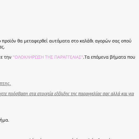
ο προϊόν θα μεταφερθεί αυτόματα στο καλάθι αγορών σας οπού
ας.
τε την
''ΟΛΟΚΛΗΡΩΣΗ ΤΗΣ ΠΑΡΑΓΓΕΛΙΑΣ''
.Τα επόμενα βήματα που
πτης.
ετε πρόσβαση στα στοιχεία εξέλιξης της παραγγελίας σας αλλά και για
βήμα.