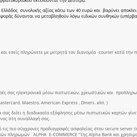
αββατοκύριακου εκτελούνται την Δευτέρα.
 Ελλάδος συνολικής αξίας κάτω των 40 ευρώ και βαρύνει αποκλεισ
οράς δύνανται να μεταβληθούν λόγω ειδικών συνθηκών (υπέρβαρο 
και εσείς πληρώνετε με μετρητά τον διανομέα -courier κατά την
γορές σας ηλεκτρονικά μέσω πιστωτικών, χρεωστικών και προπληρ
stercard, Maestro, American Express , Diners..κλπ. )
σας διότι η διαδικασία εξόφλησης μέσω πιστωτικών καρτών γίνετα
υνος στη συναλλαγή σας.
 τις πιο σύγχρονες προδιαγραφές ασφαλείας στον secure server 
ικών πληρωμών ¨ALPHA E-COMMERCE "της Alpha Bank και χρησιμ