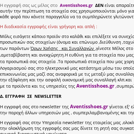
Η εγγραφή σας ως μέλος στο
Aventisshoes.gr
ΔΕΝ
είναι απαραίτη
αυτήν την περίπτωση τα στοιχεία σας χρησιμοποιούνται μόνο για
κάθε φορά που κάνετε παραγγελία να τα συμπληρώνετε γλιτώνοντα
Η διαδικασία εγγραφής είναι γρήγορη και απλή :
Μόλις εισάγετε κάποιο προϊόν στο καλάθι και επιλέξετε να συνε
προσωπικών σας στοιχείων (όνομα και επώνυμο ,διεύθυνση ,ταχυ
των παρόντων
Όρων Χρήσης και Συναλλαγών
,γίνεστε Μέλος στο
,αμεταβίβαστη και ανεκχώρητη.Η ευθύνη για τα στοιχεία που μας 
τα προσωπικά σας στοιχεία .Τα προσωπικά στοιχεία που μας χορη
Λογαριασμού σας στο ηλεκτρονικό μας κατάστημα μέσω του οποίο
επικοινωνίας μας μαζί σας αναφορικά με τις μεταξύ μας συναλλα
την εξόφληση και την ασφαλή οικονομική μας συναλλαγή κλπ.και 
Aventisshoes.gr
,
με τα προϊόντα και τις υπηρεσίες της
συμπερι
Δ. ΕΓΓΡΑΦΗ ΣΕ NEWSLETTER
Aventisshoes.gr
Η εγγραφή σας στο newsletter της
γίνεται εξ' 
την παροχή άλλων υπηρεσιών μας , συμπεριλαμβανομένης και της
Η εγγραφή σας στην Υπηρεσία newsletter της εταιρείας μας ,ολοκ
την ολοκλήρωση της εγγραφής σας μας δίνετε τη ρητή σας συγκατά
συναφή διαφημιστικά μηνύματα.