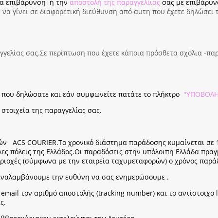
ία επιβάρυνση
ή την
αποστολή της παραγγελίιας
σας με επιβάρυν
να γίνει σε διαφορετική διεύθυνση από αυτη που έχετε δηλώσει τ
γελίας σας.Σε περίπτωση που έχετε κάποια πρόσθετα σχόλια -παρ
ων που δηλώσατε και εάν συμφωνείτε πατάτε το πλήκτρο
''ΥΠΟΒΟΛΗ
στοιχεία της παραγγελίας σας.
ρών ACS COURIER.Το χρονικό διάστημα παράδοσης κυμαίνεται σε 1
άλες πόλεις της Ελλάδος.Οι παραδόσεις στην υπόλοιπη Ελλάδα πρα
ριοχές (σύμφωνα με την εταιρεία ταχυμεταφορών) ο χρόνος παράδο
 αναλαμβάνουμε την ευθύνη να σας ενημερώσουμε .
email τον αριθμό αποστολής (tracking number) και το αντίστοιχο 
ς.