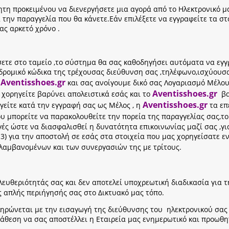
τη προκειμένου να διενεργήσετε μια αγορά από το Ηλεκτρονικό μ
 την παραγγελία που θα κάνετε.Εάν επιλέξετε να εγγραφείτε τα σ
ς αρκετό χρόνο .
χίσετε στο ταμείο ,το σύστημα θα σας καθοδηγήσει αυτόματα να ε
δρομικό κώδικα της τρέχουσας διεύθυνση σας ,τηλέφωνο,ισχύουσ
Aventisshoes.gr
και σας ανοίγουμε δικό σας Λογαριασμό Μέλου
Aventisshoes.gr
χορηγείτε βαρύνει απολειστικά εσάς και το
βα
Aventisshoes.gr
γείτε κατά την εγγραφή σας ως Μέλος , η
τα επ
υ μπορείτε να παρακολουθείτε την πορεία της παραγγελίας σας,τ
γές ώστε να διασφαλισθεί η δυνατότητα επικοινωνίας μαζί σας ,γ
3) για την αποστολή σε εσάς στα στοιχεία που μας χορηγείσατε 
λαμβανομένων και των συνεργασιών της με τρίτους.
ελευθεριότητάς σας και δεν αποτελεί υποχρεωτική διαδικασία για 
 απλής περιήγησής σας στο Δικτυακό μας τόπο.
ληρώνεται με την εισαγωγή της διεύθυνσης του ηλεκτρονικού σας 
θεση να σας αποστέλλει η Εταιρεία μας ενημερωτικό και προωθητι