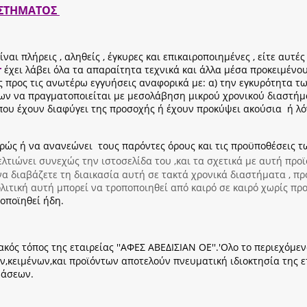
ΑΣΤΗΜΑΤΟΣ
αι πλήρεις , αληθείς , έγκυρες και επικαιροποιημένες , είτε αυτέ
r
έχει λάβει όλα τα απαραίτητα τεχνικά και άλλα μέσα προκειμένο
 προς τις ανωτέρω εγγυήσεις αναφορικά με: α) την εγκυρότητα τ
ν να πραγματοποιείται με μεσολάβηση μικρού χρονικού διαστήματ
ου έχουν διαφύγει της προσοχής ή έχουν προκύψει ακούσια ή λόγ
ρώς ή να ανανεώνει τους παρόντες όρους και τις προϋποθέσεις τ
βελτιώνει συνεχώς την ιστοσελίδα του ,και τα σχετικά με αυτή προ
α διαβάζετε τη διαικασία αυτή σε τακτά χρονικά διαστήματα , πρ
ιτική αυτή μπορεί να τροποποιηθεί από καιρό σε καιρό χωρίς π
τοποϊηθεί ήδη.
κός τόπος της εταιρείας ''ΑΦΕΣ ΑΒΕΔΙΣΙΑΝ ΟΕ''.'Ολο το περιεχόμενο
κειμένων,και προϊόντων αποτελούν πνευματική ιδιοκτησία της ετα
βάσεων.