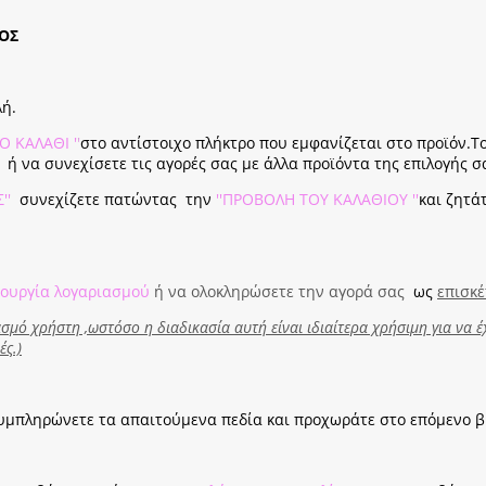
ΤΟΣ
λή.
Ο ΚΑΛΑΘΙ '
'
στο αντίστοιχο πλήκτρο που εμφανίζεται στο προϊόν.Τ
 ή να συνεχίσετε τις αγορές σας με άλλα προϊόντα της επιλογής σ
Σ''
συνεχίζετε πατώντας την
''ΠΡΟΒΟΛΗ ΤΟΥ ΚΑΛΑΘΙΟΥ ''
και ζητά
ιουργία λογαριασμού
ή να ολοκληρώσετε την αγορά σας
ως
επισκέ
μό χρήστη ,ωστόσο η διαδικασία αυτή είναι ιδιαίτερα χρήσιμη για να έχ
ές.)
.Συμπληρώνετε τα απαιτούμενα πεδία και προχωράτε στο επόμενο 