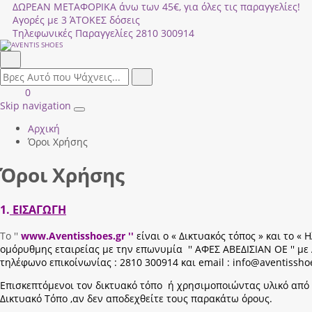
ΔΩΡΕΑΝ ΜΕΤΑΦΟΡΙΚΑ άνω των 45€, για όλες τις παραγγελίες!
Αγορές με 3 ΆΤΟΚΕΣ δόσεις
Τηλεφωνικές Παραγγελίες
2810 300914
Αναζήτηση
field.search
Αναζήτηση
Είσοδος
ΚΑΛΑΘΙ
0
|
ΑΓΟΡΩΝ
Skip navigation
Toggle
Εγγραφή
Αρχική
navigation
Όροι Χρήσης
Όροι Χρήσης
1.
ΕΙΣΑΓΩΓΗ
Το ''
www.Aventisshoes.gr ''
είναι ο « Δικτυακός τόπος » και το 
ομόρυθμης εταιρείας με την επωνυμία '' ΑΦΕΣ ΑΒΕΔΙΣΙΑΝ ΟΕ '' μ
τηλέφωνο επικοίνωνίας : 2810 300914 και email : info@aventissho
Επισκεπτόμενοι τον δικτυακό τόπο ή χρησιμοποιώντας υλικό από 
Δικτυακό Τόπο ,αν δεν αποδεχθείτε τους παρακάτω όρους.