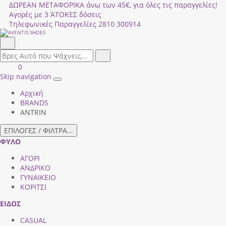
ΔΩΡΕΑΝ ΜΕΤΑΦΟΡΙΚΑ άνω των 45€, για όλες τις παραγγελίες!
Αγορές με 3 ΆΤΟΚΕΣ δόσεις
Τηλεφωνικές Παραγγελίες
2810 300914
Αναζήτηση
field.search
Αναζήτηση
Είσοδος
ΚΑΛΑΘΙ
0
|
ΑΓΟΡΩΝ
Skip navigation
Toggle
Εγγραφή
Αρχική
navigation
BRANDS
ANTRIN
ΕΠΙΛΟΓΕΣ / ΦΙΛΤΡΑ...
ΦΥΛΟ
ΑΓΟΡΙ
ΑΝΔΡΙΚΟ
ΓΥΝΑΙΚΕΙΟ
ΚΟΡΙΤΣΙ
ΕΙΔΟΣ
CASUAL