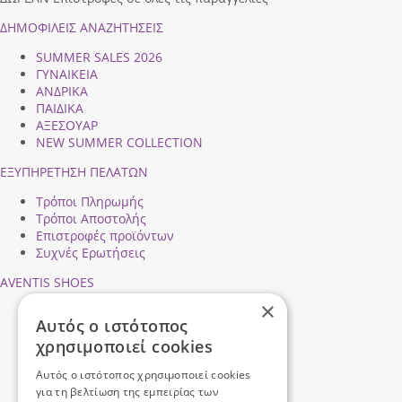
ΔΗΜΟΦΙΛEIΣ ΑΝΑΖΗΤΗΣΕΙΣ
SUMMER SALES 2026
ΓΥΝΑΙΚΕΙΑ
ΑΝΔΡΙΚΑ
ΠΑΙΔΙΚΑ
ΑΞΕΣΟΥΑΡ
NEW SUMMER COLLECTION
ΕΞΥΠΗΡΕΤΗΣΗ ΠΕΛΑΤΩΝ
Τρόποι Πληρωμής
Τρόποι Αποστολής
Επιστροφές προϊόντων
Συχνές Ερωτήσεις
AVENTIS SHOES
×
Προφίλ εταιρείας
Αυτός ο ιστότοπος
Ασφάλεια Συναλλαγών
χρησιμοποιεί cookies
Προσωπικά Δεδομένα
Επικοινωνήστε μαζί μας
Αυτός ο ιστότοπος χρησιμοποιεί cookies
Όροι Χρήσης
για τη βελτίωση της εμπειρίας των