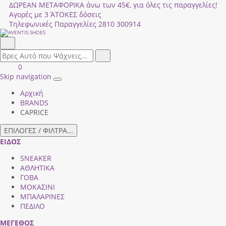
ΔΩΡΕΑΝ ΜΕΤΑΦΟΡΙΚΑ άνω των 45€, για όλες τις παραγγελίες!
Αγορές με 3 ΆΤΟΚΕΣ δόσεις
Τηλεφωνικές Παραγγελίες
2810 300914
Αναζήτηση
field.search
Αναζήτηση
Είσοδος
ΚΑΛΑΘΙ
0
|
ΑΓΟΡΩΝ
Skip navigation
Toggle
Εγγραφή
Αρχική
navigation
BRANDS
CAPRICE
ΕΠΙΛΟΓΕΣ / ΦΙΛΤΡΑ...
ΕΙΔΟΣ
SNEAKER
ΑΘΛΗΤΙΚΑ
ΓΟΒΑ
ΜΟΚΑΣΙΝΙ
ΜΠΑΛΑΡΙΝΕΣ
ΠΕΔΙΛΟ
ΜΕΓΕΘΟΣ