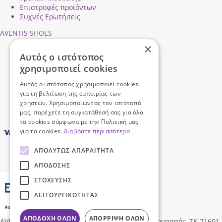
Επιστροφές προϊόντων
Συχνές Ερωτήσεις
AVENTIS SHOES
×
Προφίλ εταιρείας
Αυτός ο ιστότοπος
Ασφάλεια Συναλλαγών
χρησιμοποιεί cookies
Προσωπικά Δεδομένα
Επικοινωνήστε μαζί μας
Αυτός ο ιστότοπος χρησιμοποιεί cookies
Όροι Χρήσης
για τη βελτίωση της εμπειρίας των
χρηστών. Χρησιμοποιώντας τον ιστότοπό
μας, παρέχετε τη συγκατάθεσή σας για όλα
τα cookies σύμφωνα με την Πολιτική μας
για τα cookies.
Διαβάστε περισσότερα
ΑΠΟΛΎΤΩΣ ΑΠΑΡΑΊΤΗΤΑ
ΑΠΌΔΟΣΗΣ
ΣΤΌΧΕΥΣΗΣ
ΛΕΙΤΟΥΡΓΙΚΌΤΗΤΑΣ
ΑΠΟΔΟΧΉ ΌΛΩΝ
ΑΠΌΡΡΙΨΗ ΌΛΩΝ
AVENTIS SHOES
Δ/νση:
Ηροδότου 96, Νέα Αλικαρνασσός, ΤΚ 71601