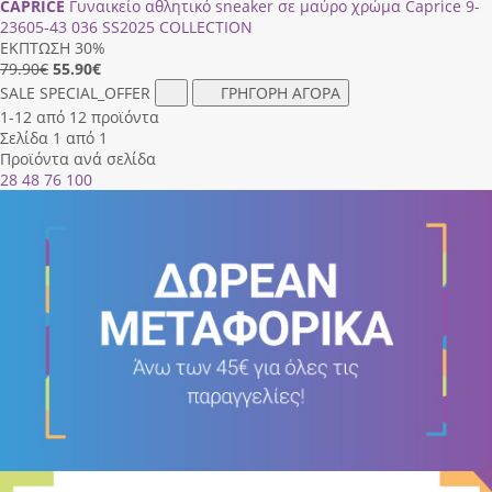
CAPRICE
Γυναικείο αθλητικό sneaker σε μαύρο χρώμα Caprice 9-
23605-43 036 SS2025 COLLECTION
ΕΚΠΤΩΣΗ 30%
79.90€
55.90
€
SALE
SPECIAL_OFFER
ΓΡΗΓΟΡΗ ΑΓΟΡΑ
1-12 από 12 προϊόντα
Σελίδα 1 από 1
Προϊόντα ανά σελίδα
28
48
76
100