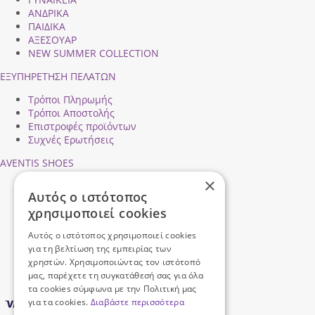
ΑΝΔΡΙΚΑ
ΠΑΙΔΙΚΑ
ΑΞΕΣΟΥΑΡ
NEW SUMMER COLLECTION
ΕΞΥΠΗΡΕΤΗΣΗ ΠΕΛΑΤΩΝ
Τρόποι Πληρωμής
Τρόποι Αποστολής
Επιστροφές προϊόντων
Συχνές Ερωτήσεις
AVENTIS SHOES
×
Προφίλ εταιρείας
Αυτός ο ιστότοπος
Ασφάλεια Συναλλαγών
χρησιμοποιεί cookies
Προσωπικά Δεδομένα
Επικοινωνήστε μαζί μας
Αυτός ο ιστότοπος χρησιμοποιεί cookies
Όροι Χρήσης
για τη βελτίωση της εμπειρίας των
χρηστών. Χρησιμοποιώντας τον ιστότοπό
μας, παρέχετε τη συγκατάθεσή σας για όλα
τα cookies σύμφωνα με την Πολιτική μας
για τα cookies.
Διαβάστε περισσότερα