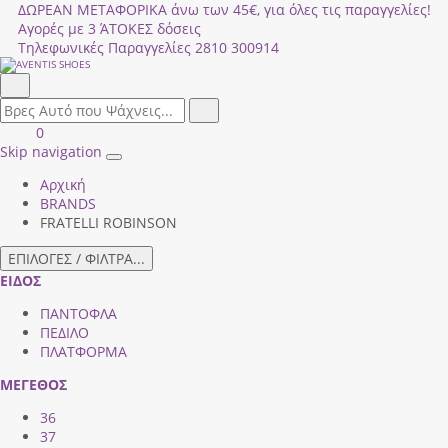
ΔΩΡΕΑΝ ΜΕΤΑΦΟΡΙΚΑ άνω των 45€, για όλες τις παραγγελίες!
Αγορές με 3 ΆΤΟΚΕΣ δόσεις
Τηλεφωνικές Παραγγελίες
2810 300914
Αναζήτηση
field.search
Αναζήτηση
Είσοδος
ΚΑΛΑΘΙ
0
|
ΑΓΟΡΩΝ
Skip navigation
Toggle
Εγγραφή
Αρχική
navigation
BRANDS
FRATELLI ROBINSON
ΕΠΙΛΟΓΕΣ / ΦΙΛΤΡΑ...
ΕΙΔΟΣ
ΠΑΝΤΟΦΛΑ
ΠΕΔΙΛΟ
ΠΛΑΤΦΟΡΜΑ
ΜΕΓΕΘΟΣ
36
37