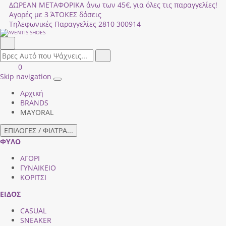
ΔΩΡΕΑΝ ΜΕΤΑΦΟΡΙΚΑ άνω των 45€, για όλες τις παραγγελίες!
Αγορές με 3 ΆΤΟΚΕΣ δόσεις
Τηλεφωνικές Παραγγελίες
2810 300914
Αναζήτηση
field.search
Αναζήτηση
Είσοδος
ΚΑΛΑΘΙ
0
|
ΑΓΟΡΩΝ
Skip navigation
Toggle
Εγγραφή
Αρχική
navigation
BRANDS
MAYORAL
ΕΠΙΛΟΓΕΣ / ΦΙΛΤΡΑ...
ΦΥΛΟ
ΑΓΟΡΙ
ΓΥΝΑΙΚΕΙΟ
ΚΟΡΙΤΣΙ
ΕΙΔΟΣ
CASUAL
SNEAKER