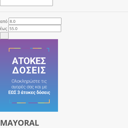
από
έως
MAYORAL