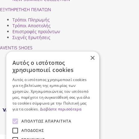
ΕΞΥΠΗΡΕΤΗΣΗ ΠΕΛΑΤΩΝ
Τρόποι Πληρωμής
Τρόποι Αποστολής
Επιστροφές προϊόντων
Συχνές Ερωτήσεις
AVENTIS SHOES
×
Προφίλ εταιρείας
Αυτός ο ιστότοπος
Ασφάλεια Συναλλαγών
χρησιμοποιεί cookies
Προσωπικά Δεδομένα
Επικοινωνήστε μαζί μας
Αυτός ο ιστότοπος χρησιμοποιεί cookies
Όροι Χρήσης
για τη βελτίωση της εμπειρίας των
χρηστών. Χρησιμοποιώντας τον ιστότοπό
μας, παρέχετε τη συγκατάθεσή σας για όλα
τα cookies σύμφωνα με την Πολιτική μας
για τα cookies.
Διαβάστε περισσότερα
ΑΠΟΛΎΤΩΣ ΑΠΑΡΑΊΤΗΤΑ
ΑΠΌΔΟΣΗΣ