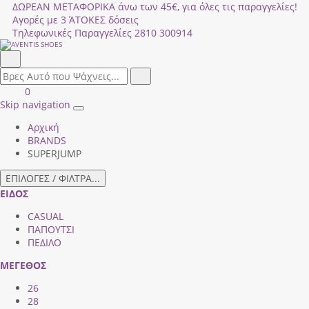
ΔΩΡΕΑΝ ΜΕΤΑΦΟΡΙΚΑ άνω των 45€, για όλες τις παραγγελίες!
Αγορές με 3 ΆΤΟΚΕΣ δόσεις
Τηλεφωνικές Παραγγελίες
2810 300914
Αναζήτηση
field.search
Αναζήτηση
Είσοδος
ΚΑΛΑΘΙ
0
|
ΑΓΟΡΩΝ
Skip navigation
Toggle
Εγγραφή
Αρχική
navigation
BRANDS
SUPERJUMP
ΕΠΙΛΟΓΕΣ / ΦΙΛΤΡΑ...
ΕΙΔΟΣ
CASUAL
ΠΑΠΟΥΤΣΙ
ΠΕΔΙΛΟ
ΜΕΓΕΘΟΣ
26
28