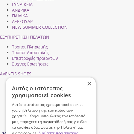
ΓΥΝΑΙΚΕΙΑ
ΑΝΔΡΙΚΑ
ΠΑΙΔΙΚΑ
ΑΞΕΣΟΥΑΡ
NEW SUMMER COLLECTION
ΕΞΥΠΗΡΕΤΗΣΗ ΠΕΛΑΤΩΝ
Τρόποι Πληρωμής
Τρόποι Αποστολής
Επιστροφές προϊόντων
Συχνές Ερωτήσεις
AVENTIS SHOES
×
Προφίλ εταιρείας
Αυτός ο ιστότοπος
Ασφάλεια Συναλλαγών
χρησιμοποιεί cookies
Προσωπικά Δεδομένα
Επικοινωνήστε μαζί μας
Αυτός ο ιστότοπος χρησιμοποιεί cookies
Όροι Χρήσης
για τη βελτίωση της εμπειρίας των
χρηστών. Χρησιμοποιώντας τον ιστότοπό
μας, παρέχετε τη συγκατάθεσή σας για όλα
τα cookies σύμφωνα με την Πολιτική μας
για τα cookies.
Διαβάστε περισσότερα