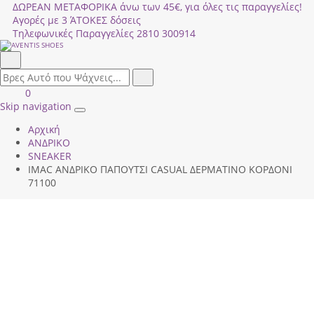
ΔΩΡΕΑΝ ΜΕΤΑΦΟΡΙΚΑ άνω των 45€, για όλες τις παραγγελίες!
Αγορές με 3 ΆΤΟΚΕΣ δόσεις
Τηλεφωνικές Παραγγελίες
2810 300914
Αναζήτηση
field.search
Αναζήτηση
Είσοδος
ΚΑΛΑΘΙ
0
|
ΑΓΟΡΩΝ
Skip navigation
Toggle
Εγγραφή
Αρχική
navigation
ΑΝΔΡΙΚΟ
SNEAKER
IMAC ΑΝΔΡΙΚΟ ΠΑΠΟΥΤΣΙ CASUAL ΔΕΡΜΑΤΙΝΟ ΚΟΡΔΟΝΙ
71100