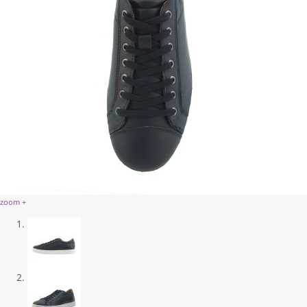
zoom +