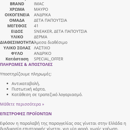
BRAND
IMAC
ΧΡΩΜΑ
ΜΑΥΡΟ
ΟΙΚΟΓΕΝΕΙΑ
ΑΝΔΡΙΚΑ
ΟΜΑΔΑ
ΔΕΤΑ ΠΑΠΟΥΤΣΙΑ
ΜΕΓΕΘΟΣ
41
ΕΙΔΟΣ
SNEAKER, ΔΕΤΑ ΠΑΠΟΥΤΣΙΑ
ΥΛΙΚΟ
ΔΕΡΜΑ
ΔΙΑΘΕΣΙΜΟΤΗΤΑ
Άμεσα διαθέσιμο
ΥΛΙΚΟ ΣΟΛΑΣ
ΛΑΣΤΙΧΟ
ΦΥΛΟ
ΑΝΔΡΙΚΟ
Κατάσταση
SPECIAL_OFFER
ΠΛΗΡΩΜΕΣ & ΑΠΟΣΤΟΛΕΣ
Υποστηρίζουμε πληρωμές:
Αντικαταβολή,
Πιστωτική κάρτα,
Κατάθεση σε τραπεζικό λογαριασμό.
Μάθετε περισσότερα »
ΕΠΙΣΤΡΟΦΕΣ ΠΡΟΪΟΝΤΩΝ
Εφόσον η παραλαβή της παραγγελίας σας γίνεται στην Ελλάδα η
διαδικασία επιστροφής γίνεται, για μία φορά, χωρίς χρέωση.