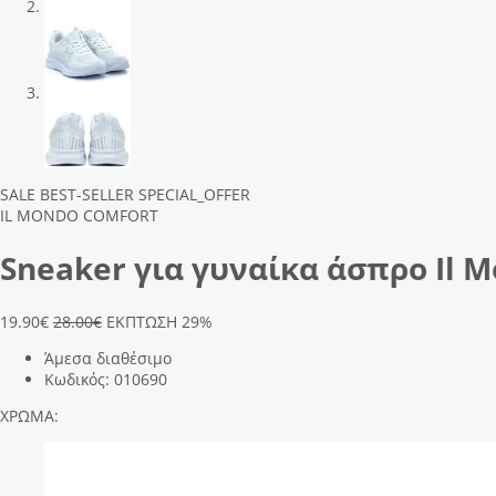
Previous
Next
SALE
BEST-SELLER
SPECIAL_OFFER
IL MONDO COMFORT
Sneaker για γυναίκα άσπρο Il 
19.90
€
28.00€
ΕΚΠΤΩΣΗ 29%
Άμεσα διαθέσιμο
Κωδικός:
010690
ΧΡΩΜΑ: