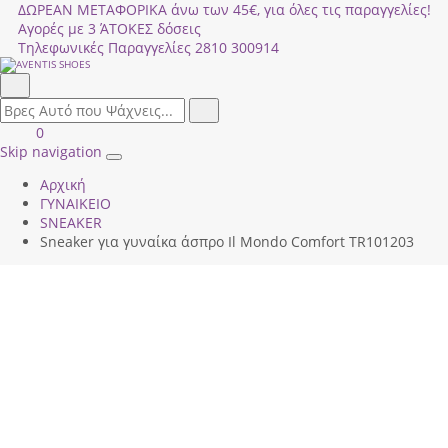
ΔΩΡΕΑΝ ΜΕΤΑΦΟΡΙΚΑ άνω των 45€, για όλες τις παραγγελίες!
Αγορές με 3 ΆΤΟΚΕΣ δόσεις
Τηλεφωνικές Παραγγελίες
2810 300914
Αναζήτηση
field.search
Αναζήτηση
Είσοδος
ΚΑΛΑΘΙ
0
|
ΑΓΟΡΩΝ
Skip navigation
Toggle
Εγγραφή
Αρχική
navigation
ΓΥΝΑΙΚΕΙΟ
SNEAKER
Sneaker για γυναίκα άσπρο Il Mondo Comfort ΤR101203