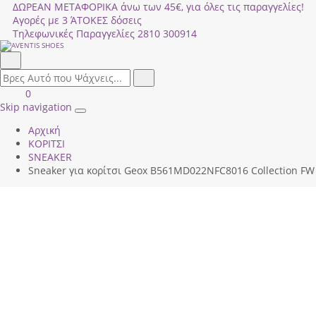
ΔΩΡΕΑΝ ΜΕΤΑΦΟΡΙΚΑ άνω των 45€, για όλες τις παραγγελίες!
Αγορές με 3 ΆΤΟΚΕΣ δόσεις
Τηλεφωνικές Παραγγελίες
2810 300914
Αναζήτηση
field.search
Αναζήτηση
Είσοδος
ΚΑΛΑΘΙ
0
|
ΑΓΟΡΩΝ
Skip navigation
Toggle
Εγγραφή
Αρχική
navigation
ΚΟΡΙΤΣΙ
SNEAKER
Sneaker για κορίτσι Geox Β561ΜD022ΝFC8016 Collection FW