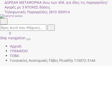
ΔΩΡΕΑΝ ΜΕΤΑΦΟΡΙΚΑ άνω των 45€, για όλες τις παραγγελίες!
Αγορές με 3 ΆΤΟΚΕΣ δόσεις
Τηλεφωνικές Παραγγελίες
2810 300914
Αναζήτηση
field.search
Αναζήτηση
Είσοδος
ΚΑΛΑΘΙ
0
|
ΑΓΟΡΩΝ
Skip navigation
Toggle
Εγγραφή
Αρχική
navigation
ΓΥΝΑΙΚΕΙΟ
ΓΟΒΑ
Γυναικείες Ανατομικές Γόβες Picadilly 110072-3144