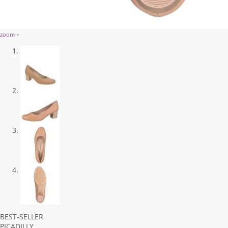
zoom +
Previous
Next
BEST-SELLER
PICADILLY