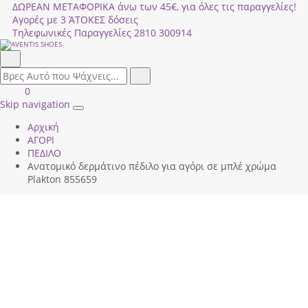
ΔΩΡΕΑΝ ΜΕΤΑΦΟΡΙΚΑ άνω των 45€, για όλες τις παραγγελίες!
Αγορές με 3 ΆΤΟΚΕΣ δόσεις
Τηλεφωνικές Παραγγελίες
2810 300914
Αναζήτηση
field.search
Αναζήτηση
Είσοδος
ΚΑΛΑΘΙ
0
|
ΑΓΟΡΩΝ
Skip navigation
Toggle
Εγγραφή
Αρχική
navigation
ΑΓΟΡΙ
ΠΕΔΙΛΟ
Ανατομικό δερμάτινο πέδιλο για αγόρι σε μπλέ χρώμα
Plakton 855659