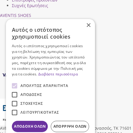
Συχνές Ερωτήσεις
AVENTIS SHOES
×
Προφίλ εταιρείας
Αυτός ο ιστότοπος
Ασφάλεια Συναλλαγών
χρησιμοποιεί cookies
Προσωπικά Δεδομένα
Επικοινωνήστε μαζί μας
Αυτός ο ιστότοπος χρησιμοποιεί cookies
Όροι Χρήσης
για τη βελτίωση της εμπειρίας των
χρηστών. Χρησιμοποιώντας τον ιστότοπό
μας, παρέχετε τη συγκατάθεσή σας για όλα
τα cookies σύμφωνα με την Πολιτική μας
για τα cookies.
Διαβάστε περισσότερα
ΑΠΟΛΎΤΩΣ ΑΠΑΡΑΊΤΗΤΑ
ΑΠΌΔΟΣΗΣ
ΣΤΌΧΕΥΣΗΣ
ΛΕΙΤΟΥΡΓΙΚΌΤΗΤΑΣ
ΑΠΟΔΟΧΉ ΌΛΩΝ
ΑΠΌΡΡΙΨΗ ΌΛΩΝ
AVENTIS SHOES
Δ/νση:
Ηροδότου 96, Νέα Αλικαρνασσός, ΤΚ 71601