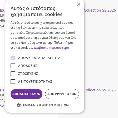
×
Αυτός ο ιστότοπος
EXE
Γυναικείο flat σανδάλι EXE W469Q0131001 Collection SS 2026
χρησιμοποιεί cookies
ΕΚΠΤΩΣΗ 30%
49,95€
34,96
€
Αυτός ο ιστότοπος χρησιμοποιεί cookies
SALE
ΓΡΗΓΟΡΗ ΑΓΟΡΑ
για τη βελτίωση της εμπειρίας των
χρηστών. Χρησιμοποιώντας τον ιστότοπό
μας, παρέχετε τη συγκατάθεσή σας για όλα
τα cookies σύμφωνα με την Πολιτική μας
για τα cookies.
Διαβάστε περισσότερα
ΑΠΟΛΎΤΩΣ ΑΠΑΡΑΊΤΗΤΑ
ΑΠΌΔΟΣΗΣ
ΣΤΌΧΕΥΣΗΣ
ΛΕΙΤΟΥΡΓΙΚΌΤΗΤΑΣ
EXE
Γυναικείο Flat Σανδάλι EXE W470V23211Υ8 Collection SS 2026
ΑΠΟΔΟΧΉ ΌΛΩΝ
ΑΠΌΡΡΙΨΗ ΌΛΩΝ
ΕΚΠΤΩΣΗ 30%
59,95€
41,96
€
ΕΜΦΆΝΙΣΗ ΛΕΠΤΟΜΕΡΕΙΏΝ
SALE
ΓΡΗΓΟΡΗ ΑΓΟΡΑ