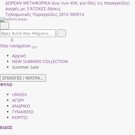
ΔΩΡΕΑΝ ΜΕΤΑΦΟΡΙΚΑ άνω των 45€, για όλες τις παραγγελίες!
Αγορές με 3 ΆΤΟΚΕΣ δόσεις
Τηλεφωνικές Παραγγελίες
2810 300914
Αναζήτηση
field.search
Αναζήτηση
Είσοδος
ΚΑΛΑΘΙ
0
|
ΑΓΟΡΩΝ
Skip navigation
Toggle
Εγγραφή
Αρχική
navigation
NEW SUMMER COLLECTION
Summer Sale
ΕΠΙΛΟΓΕΣ / ΦΙΛΤΡΑ...
ΦΥΛΟ
UNISEX
ΑΓΟΡΙ
ΑΝΔΡΙΚΟ
ΓΥΝΑΙΚΕΙΟ
ΚΟΡΙΤΣΙ
ΕΙΔΟΣ