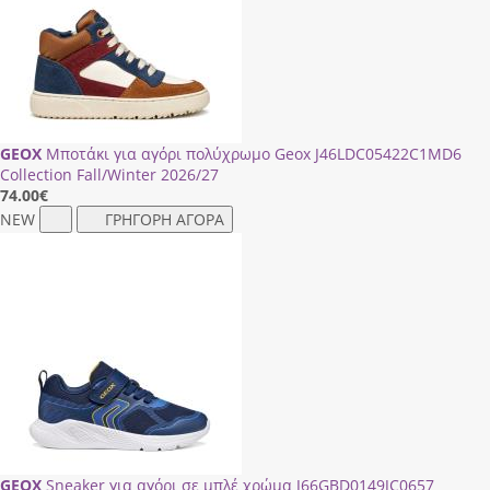
GEOX
Μποτάκι για αγόρι πολύχρωμο Geox J46LDC05422C1ΜD6
Collection Fall/Winter 2026/27
74.00
€
NEW
ΓΡΗΓΟΡΗ ΑΓΟΡΑ
GEOX
Sneaker για αγόρι σε μπλέ χρώμα J66GΒD0149JC0657