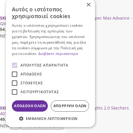
×
Αυτός ο ιστότοπος
χρησιμοποιεί cookies
SKECHERS
Sneaker για κορίτσι Skechers Microspec Max Advance -
Glitz Gala 303859L-BKRG Collection FW 2026
Αυτός ο ιστότοπος χρησιμοποιεί cookies
54.90
€
για τη βελτίωση της εμπειρίας των
NEW
ΓΡΗΓΟΡΗ ΑΓΟΡΑ
χρηστών. Χρησιμοποιώντας τον ιστότοπό
μας, παρέχετε τη συγκατάθεσή σας για όλα
τα cookies σύμφωνα με την Πολιτική μας
για τα cookies.
Διαβάστε περισσότερα
ΑΠΟΛΎΤΩΣ ΑΠΑΡΑΊΤΗΤΑ
ΑΠΌΔΟΣΗΣ
ΣΤΌΧΕΥΣΗΣ
ΛΕΙΤΟΥΡΓΙΚΌΤΗΤΑΣ
ΑΠΟΔΟΧΉ ΌΛΩΝ
ΑΠΌΡΡΙΨΗ ΌΛΩΝ
SKECHERS
Sneaker για αγόρι S Lights Meteor Lights 2.0 Skechers
401490LC-GΥΒΚ Collection FW 2026
ΕΜΦΆΝΙΣΗ ΛΕΠΤΟΜΕΡΕΙΏΝ
49.90
€
NEW
ΓΡΗΓΟΡΗ ΑΓΟΡΑ