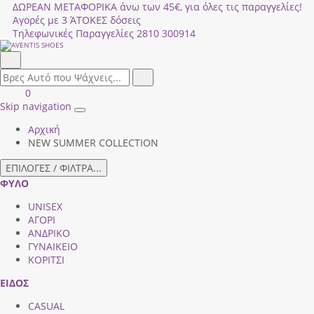
ΔΩΡΕΑΝ ΜΕΤΑΦΟΡΙΚΑ άνω των 45€, για όλες τις παραγγελίες!
Αγορές με 3 ΆΤΟΚΕΣ δόσεις
Τηλεφωνικές Παραγγελίες
2810 300914
Αναζήτηση
field.search
Αναζήτηση
Είσοδος
ΚΑΛΑΘΙ
0
|
ΑΓΟΡΩΝ
Skip navigation
Toggle
Εγγραφή
Αρχική
navigation
NEW SUMMER COLLECTION
ΕΠΙΛΟΓΕΣ / ΦΙΛΤΡΑ...
ΦΥΛΟ
UNISEX
ΑΓΟΡΙ
ΑΝΔΡΙΚΟ
ΓΥΝΑΙΚΕΙΟ
ΚΟΡΙΤΣΙ
ΕΙΔΟΣ
CASUAL