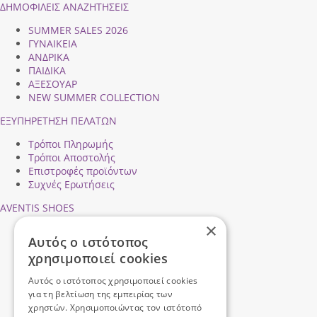
ΔΗΜΟΦΙΛEIΣ ΑΝΑΖΗΤΗΣΕΙΣ
SUMMER SALES 2026
ΓΥΝΑΙΚΕΙΑ
ΑΝΔΡΙΚΑ
ΠΑΙΔΙΚΑ
ΑΞΕΣΟΥΑΡ
NEW SUMMER COLLECTION
ΕΞΥΠΗΡΕΤΗΣΗ ΠΕΛΑΤΩΝ
Τρόποι Πληρωμής
Τρόποι Αποστολής
Επιστροφές προϊόντων
Συχνές Ερωτήσεις
AVENTIS SHOES
×
Προφίλ εταιρείας
Αυτός ο ιστότοπος
Ασφάλεια Συναλλαγών
χρησιμοποιεί cookies
Προσωπικά Δεδομένα
Επικοινωνήστε μαζί μας
Αυτός ο ιστότοπος χρησιμοποιεί cookies
Όροι Χρήσης
για τη βελτίωση της εμπειρίας των
χρηστών. Χρησιμοποιώντας τον ιστότοπό