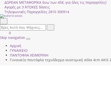
ΔΩΡΕΑΝ ΜΕΤΑΦΟΡΙΚΑ άνω των 45€, για όλες τις παραγγελίες!
Αγορές με 3 ΆΤΟΚΕΣ δόσεις
Τηλεφωνικές Παραγγελίες
2810 300914
Αναζήτηση
field.search
Αναζήτηση
Είσοδος
ΚΑΛΑΘΙ
0
|
ΑΓΟΡΩΝ
Skip navigation
Toggle
Εγγραφή
Αρχική
navigation
ΓΥΝΑΙΚΕΙΟ
ΠΑΝΤΟΦΛΑ ΧΕΙΜΕΡΙΝΗ
Γυναικεία παντόφλα τεχνόδερμα ανατομική σόλα 4cm AKIS 