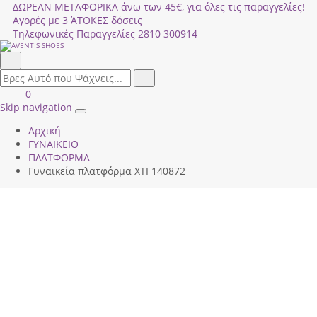
ΔΩΡΕΑΝ ΜΕΤΑΦΟΡΙΚΑ άνω των 45€, για όλες τις παραγγελίες!
Αγορές με 3 ΆΤΟΚΕΣ δόσεις
Τηλεφωνικές Παραγγελίες
2810 300914
Αναζήτηση
field.search
Αναζήτηση
Είσοδος
ΚΑΛΑΘΙ
0
|
ΑΓΟΡΩΝ
Skip navigation
Toggle
Εγγραφή
Αρχική
navigation
ΓΥΝΑΙΚΕΙΟ
ΠΛΑΤΦΟΡΜΑ
Γυναικεία πλατφόρμα XTI 140872