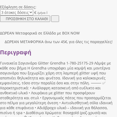
Εξόφληση σε δόσεις:
€
i
/μήνα
ΠΡΟΣΘΗΚΗ ΣΤΟ ΚΑΛΑΘΙ
ΔΩΡΕΑΝ Μεταφορικά σε Ελλάδα με BOX NOW
ΔΩΡΕΑΝ ΜΕΤΑΦΟΡΙΚΑ άνω των 45€, για όλες τις παραγγελίες!
Περιγραφή
Γυναικεία Σαγιονάρα Glitter Grendha 1-780-25175-29 Λάμψε με
κάθε σου βήμα Η Grendha υπογράφει μία κομψή και μοντέρνα
σαγιονάρα που ξεχωρίζει χάρη στη λαμπερή glitter υφή που
αποπνέει θηλυκότητα και φινέτσα. Ιδανική για καλοκαιρινές
εμφανίσεις, τόσο στην παραλία όσο και στην πόλη. ⸻ ✅
Χαρακτηριστικά: • Ανάλαφρη κατασκευή από ευέλικτο και
ανθεκτικό υλικό • Λουράκια με glitter που προσφέρουν
σταθερότητα και στυλ • Εργονομικός πάτος που προσαρμόζεται
στο πέλμα για μεγαλύτερη άνεση • Αντιολισθητική σόλα ιδανική
για κάθε επιφάνεια • Αδιάβροχο υλικό – ιδανική για θάλασσα,
πισίνα ή spa • Διαθέσιμα Χρώματα: Rosegold (ροζ-χρυσό) και