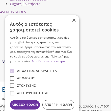
Συχνές Ερωτήσεις
AVENTIS SHOES
×
Προφίλ εταιρείας
Αυτός ο ιστότοπος
Ασφάλεια Συναλλαγών
χρησιμοποιεί cookies
Προσωπικά Δεδομένα
Επικοινωνήστε μαζί μας
Αυτός ο ιστότοπος χρησιμοποιεί cookies
Όροι Χρήσης
για τη βελτίωση της εμπειρίας των
χρηστών. Χρησιμοποιώντας τον ιστότοπό
μας, παρέχετε τη συγκατάθεσή σας για όλα
τα cookies σύμφωνα με την Πολιτική μας
για τα cookies.
Διαβάστε περισσότερα
ΑΠΟΛΎΤΩΣ ΑΠΑΡΑΊΤΗΤΑ
ΑΠΌΔΟΣΗΣ
ΣΤΌΧΕΥΣΗΣ
ΛΕΙΤΟΥΡΓΙΚΌΤΗΤΑΣ
ΑΠΟΔΟΧΉ ΌΛΩΝ
ΑΠΌΡΡΙΨΗ ΌΛΩΝ
AVENTIS SHOES
Δ/νση:
Ηροδότου 96, Νέα Αλικαρνασσός, ΤΚ 71601
Ηράκλειο Κρήτης, Ελλάδα
,
info@aventisshoes.gr, 2810 300914