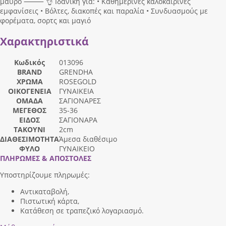
μαύρο ⸻ 👌 Ιδανική για: • Καθημερινές καλοκαιρινές
εμφανίσεις • Βόλτες, διακοπές και παραλία • Συνδυασμούς με
φορέματα, σορτς και μαγιό
Χαρακτηριστικά
Κωδικός
013096
BRAND
GRENDHA
ΧΡΩΜΑ
ROSEGOLD
ΟΙΚΟΓΕΝΕΙΑ
ΓΥΝΑΙΚΕΙΑ
ΟΜΑΔΑ
ΣΑΓΙΟΝΑΡΕΣ
ΜΕΓΕΘΟΣ
35-36
ΕΙΔΟΣ
ΣΑΓΙΟΝΑΡΑ
ΤΑΚΟΥΝΙ
2cm
ΔΙΑΘΕΣΙΜΟΤΗΤΑ
Άμεσα διαθέσιμο
ΦΥΛΟ
ΓΥΝΑΙΚΕΙΟ
ΠΛΗΡΩΜΕΣ & ΑΠΟΣΤΟΛΕΣ
Υποστηρίζουμε πληρωμές:
Αντικαταβολή,
Πιστωτική κάρτα,
Κατάθεση σε τραπεζικό λογαριασμό.