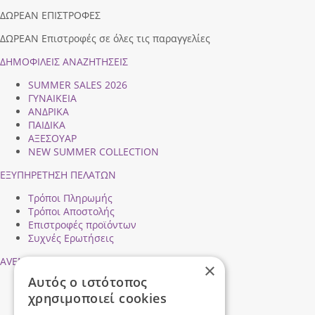
ΔΩΡΕΑΝ ΕΠΙΣΤΡΟΦΕΣ
ΔΩΡΕΑΝ Επιστροφές σε όλες τις παραγγελίες
ΔΗΜΟΦΙΛEIΣ ΑΝΑΖΗΤΗΣΕΙΣ
SUMMER SALES 2026
ΓΥΝΑΙΚΕΙΑ
ΑΝΔΡΙΚΑ
ΠΑΙΔΙΚΑ
ΑΞΕΣΟΥΑΡ
NEW SUMMER COLLECTION
ΕΞΥΠΗΡΕΤΗΣΗ ΠΕΛΑΤΩΝ
Τρόποι Πληρωμής
Τρόποι Αποστολής
Επιστροφές προϊόντων
Συχνές Ερωτήσεις
AVENTIS SHOES
×
Αυτός ο ιστότοπος
Προφίλ εταιρείας
χρησιμοποιεί cookies
Ασφάλεια Συναλλαγών
Προσωπικά Δεδομένα