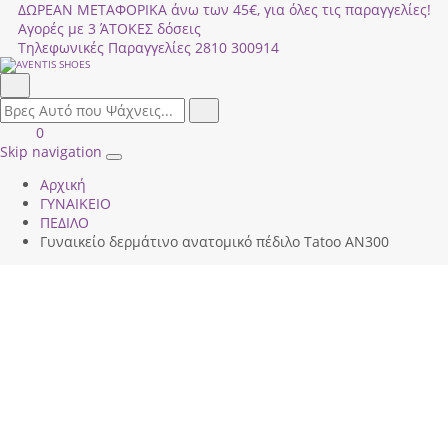
ΔΩΡΕΑΝ ΜΕΤΑΦΟΡΙΚΑ άνω των 45€, για όλες τις παραγγελίες!
Αγορές με 3 ΆΤΟΚΕΣ δόσεις
Τηλεφωνικές Παραγγελίες
2810 300914
Αναζήτηση
field.search
Αναζήτηση
Είσοδος
ΚΑΛΑΘΙ
0
|
ΑΓΟΡΩΝ
Skip navigation
Toggle
Εγγραφή
Αρχική
navigation
ΓΥΝΑΙΚΕΙΟ
ΠΕΔΙΛΟ
Γυναικείο δερμάτινο ανατομικό πέδιλο Tatoo ΑΝ300