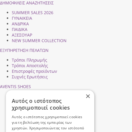
ΔΗΜΟΦΙΛEIΣ ΑΝΑΖΗΤΗΣΕΙΣ
SUMMER SALES 2026
ΓΥΝΑΙΚΕΙΑ
ΑΝΔΡΙΚΑ
ΠΑΙΔΙΚΑ
ΑΞΕΣΟΥΑΡ
NEW SUMMER COLLECTION
ΕΞΥΠΗΡΕΤΗΣΗ ΠΕΛΑΤΩΝ
Τρόποι Πληρωμής
Τρόποι Αποστολής
Επιστροφές προϊόντων
Συχνές Ερωτήσεις
AVENTIS SHOES
×
Προφίλ εταιρείας
Αυτός ο ιστότοπος
Ασφάλεια Συναλλαγών
χρησιμοποιεί cookies
Προσωπικά Δεδομένα
Επικοινωνήστε μαζί μας
Αυτός ο ιστότοπος χρησιμοποιεί cookies
Όροι Χρήσης
για τη βελτίωση της εμπειρίας των
χρηστών. Χρησιμοποιώντας τον ιστότοπό