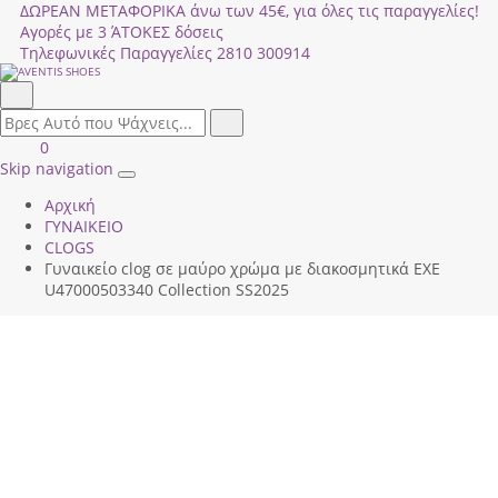
ΔΩΡΕΑΝ ΜΕΤΑΦΟΡΙΚΑ άνω των 45€, για όλες τις παραγγελίες!
Αγορές με 3 ΆΤΟΚΕΣ δόσεις
Τηλεφωνικές Παραγγελίες
2810 300914
Αναζήτηση
field.search
Αναζήτηση
Είσοδος
ΚΑΛΑΘΙ
0
|
ΑΓΟΡΩΝ
Skip navigation
Toggle
Εγγραφή
Αρχική
navigation
ΓΥΝΑΙΚΕΙΟ
CLOGS
Γυναικείο clog σε μαύρο χρώμα με διακοσμητικά EXE
U47000503340 Collection SS2025