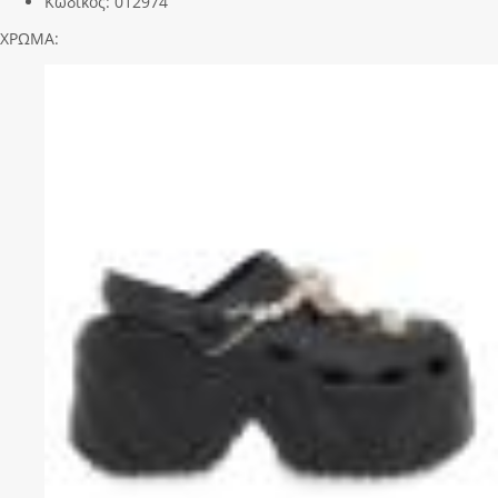
Κωδικός:
012974
ΧΡΩΜΑ: