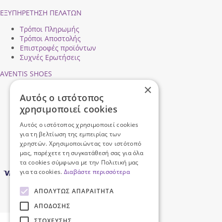
ΕΞΥΠΗΡΕΤΗΣΗ ΠΕΛΑΤΩΝ
Τρόποι Πληρωμής
Τρόποι Αποστολής
Επιστροφές προϊόντων
Συχνές Ερωτήσεις
AVENTIS SHOES
×
Προφίλ εταιρείας
Αυτός ο ιστότοπος
Ασφάλεια Συναλλαγών
χρησιμοποιεί cookies
Προσωπικά Δεδομένα
Επικοινωνήστε μαζί μας
Αυτός ο ιστότοπος χρησιμοποιεί cookies
Όροι Χρήσης
για τη βελτίωση της εμπειρίας των
χρηστών. Χρησιμοποιώντας τον ιστότοπό
μας, παρέχετε τη συγκατάθεσή σας για όλα
τα cookies σύμφωνα με την Πολιτική μας
για τα cookies.
Διαβάστε περισσότερα
ΑΠΟΛΎΤΩΣ ΑΠΑΡΑΊΤΗΤΑ
ΑΠΌΔΟΣΗΣ
ΣΤΌΧΕΥΣΗΣ