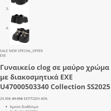
Previous
Next
SALE
NEW
SPECIAL_OFFER
EXE
Γυναικείο clog σε μαύρο χρώμα
με διακοσμητικά EXE
U47000503340 Collection SS2025
29.90
€
49.95€
ΕΚΠΤΩΣΗ 40%
Άμεσα διαθέσιμο