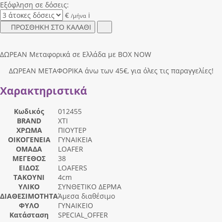
Εξόφληση σε δόσεις:
€
i
/μήνα
ΠΡΟΣΘΗΚΗ ΣΤΟ ΚΑΛΑΘΙ
ΔΩΡΕΑΝ Μεταφορικά σε Ελλάδα με BOX NOW
ΔΩΡΕΑΝ ΜΕΤΑΦΟΡΙΚΑ άνω των 45€, για όλες τις παραγγελίες!
Χαρακτηριστικά
Κωδικός
012455
BRAND
XTI
ΧΡΩΜΑ
ΠΙΟΥΤΕΡ
ΟΙΚΟΓΕΝΕΙΑ
ΓΥΝΑΙΚΕΙΑ
ΟΜΑΔΑ
LOAFER
ΜΕΓΕΘΟΣ
38
ΕΙΔΟΣ
LOAFERS
ΤΑΚΟΥΝΙ
4cm
ΥΛΙΚΟ
ΣΥΝΘΕΤΙΚΟ ΔΕΡΜΑ
ΔΙΑΘΕΣΙΜΟΤΗΤΑ
Άμεσα διαθέσιμο
ΦΥΛΟ
ΓΥΝΑΙΚΕΙΟ
Κατάσταση
SPECIAL_OFFER