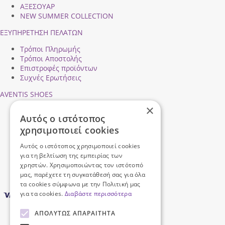
ΑΞΕΣΟΥΑΡ
NEW SUMMER COLLECTION
ΕΞΥΠΗΡΕΤΗΣΗ ΠΕΛΑΤΩΝ
Τρόποι Πληρωμής
Τρόποι Αποστολής
Επιστροφές προϊόντων
Συχνές Ερωτήσεις
AVENTIS SHOES
×
Προφίλ εταιρείας
Αυτός ο ιστότοπος
Ασφάλεια Συναλλαγών
χρησιμοποιεί cookies
Προσωπικά Δεδομένα
Επικοινωνήστε μαζί μας
Αυτός ο ιστότοπος χρησιμοποιεί cookies
Όροι Χρήσης
για τη βελτίωση της εμπειρίας των
χρηστών. Χρησιμοποιώντας τον ιστότοπό
μας, παρέχετε τη συγκατάθεσή σας για όλα
τα cookies σύμφωνα με την Πολιτική μας
για τα cookies.
Διαβάστε περισσότερα
ΑΠΟΛΎΤΩΣ ΑΠΑΡΑΊΤΗΤΑ