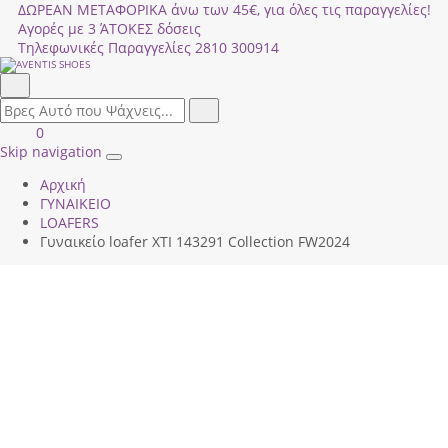
ΔΩΡΕΑΝ ΜΕΤΑΦΟΡΙΚΑ άνω των 45€, για όλες τις παραγγελίες!
Αγορές με 3 ΆΤΟΚΕΣ δόσεις
Τηλεφωνικές Παραγγελίες
2810 300914
Αναζήτηση
field.search
Αναζήτηση
Είσοδος
ΚΑΛΑΘΙ
0
|
ΑΓΟΡΩΝ
Skip navigation
Toggle
Εγγραφή
Αρχική
navigation
ΓΥΝΑΙΚΕΙΟ
LOAFERS
Γυναικείο loafer ΧΤΙ 143291 Collection FW2024