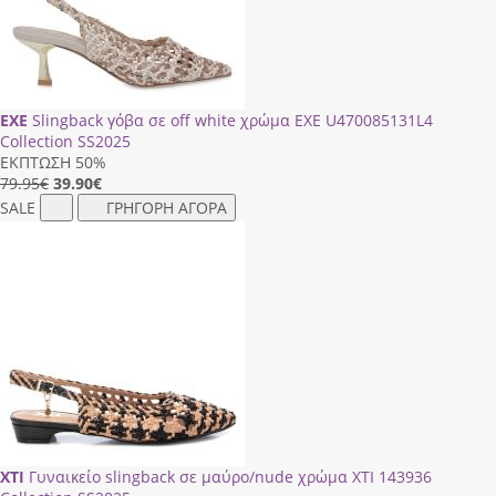
EXE
Slingback γόβα σε off white χρώμα EXE U470085131L4
Collection SS2025
ΕΚΠΤΩΣΗ 50%
79.95€
39.90
€
SALE
ΓΡΗΓΟΡΗ ΑΓΟΡΑ
XTI
Γυναικείο slingback σε μαύρο/nude χρώμα XTI 143936