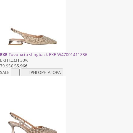
EXE
Γυναικείο slingback ΕΧΕ W47001411Ζ36
ΕΚΠΤΩΣΗ 30%
79.95€
55.96
€
SALE
ΓΡΗΓΟΡΗ ΑΓΟΡΑ