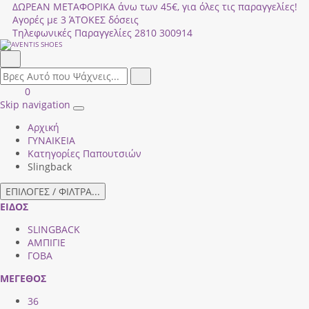
ΔΩΡΕΑΝ ΜΕΤΑΦΟΡΙΚΑ άνω των 45€, για όλες τις παραγγελίες!
Αγορές με 3 ΆΤΟΚΕΣ δόσεις
Τηλεφωνικές Παραγγελίες
2810 300914
Αναζήτηση
field.search
Αναζήτηση
Είσοδος
ΚΑΛΑΘΙ
0
|
ΑΓΟΡΩΝ
Skip navigation
Toggle
Εγγραφή
Αρχική
navigation
ΓΥΝΑΙΚΕΙΑ
Κατηγορίες Παπουτσιών
Slingback
ΕΠΙΛΟΓΕΣ / ΦΙΛΤΡΑ...
ΕΙΔΟΣ
SLINGBACK
ΑΜΠΙΓΙΕ
ΓΟΒΑ
ΜΕΓΕΘΟΣ
36