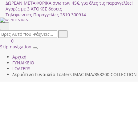
ΔΩΡΕΑΝ ΜΕΤΑΦΟΡΙΚΑ άνω των 45€, για όλες τις παραγγελίες!
Αγορές με 3 ΆΤΟΚΕΣ δόσεις
Τηλεφωνικές Παραγγελίες
2810 300914
Αναζήτηση
field.search
Αναζήτηση
Είσοδος
ΚΑΛΑΘΙ
0
|
ΑΓΟΡΩΝ
Skip navigation
Toggle
Εγγραφή
Αρχική
navigation
ΓΥΝΑΙΚΕΙΟ
LOAFERS
Δερμάτινα Γυναικεία Loafers IMAC IMA/858200 COLLECTION