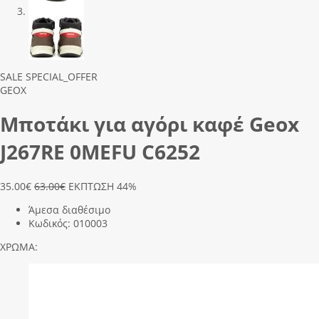
Previous
Next
SALE
SPECIAL_OFFER
GEOX
Μποτάκι για αγόρι καφέ Geox
J267RΕ 0ΜΕFU C6252
35.00
€
63.00€
ΕΚΠΤΩΣΗ 44%
Άμεσα διαθέσιμο
Κωδικός:
010003
ΧΡΩΜΑ: