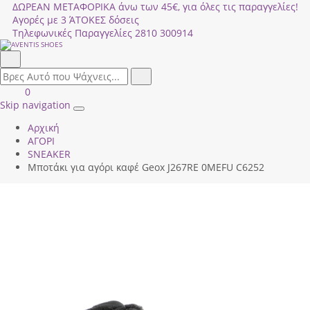
ΔΩΡΕΑΝ ΜΕΤΑΦΟΡΙΚΑ άνω των 45€, για όλες τις παραγγελίες!
Αγορές με 3 ΆΤΟΚΕΣ δόσεις
Τηλεφωνικές Παραγγελίες
2810 300914
Αναζήτηση
field.search
Αναζήτηση
Είσοδος
ΚΑΛΑΘΙ
0
|
ΑΓΟΡΩΝ
Skip navigation
Toggle
Εγγραφή
Αρχική
navigation
ΑΓΟΡΙ
SNEAKER
Μποτάκι για αγόρι καφέ Geox J267RΕ 0ΜΕFU C6252