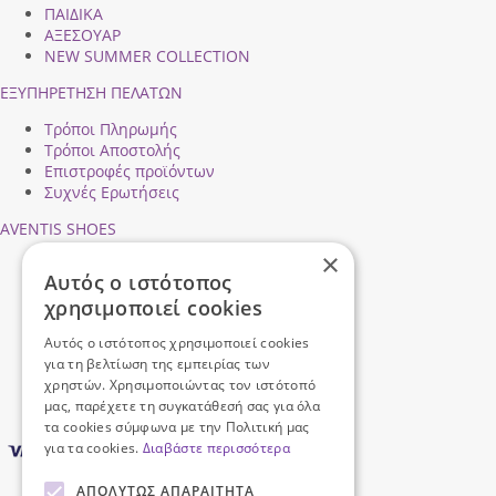
ΠΑΙΔΙΚΑ
ΑΞΕΣΟΥΑΡ
NEW SUMMER COLLECTION
ΕΞΥΠΗΡΕΤΗΣΗ ΠΕΛΑΤΩΝ
Τρόποι Πληρωμής
Τρόποι Αποστολής
Επιστροφές προϊόντων
Συχνές Ερωτήσεις
AVENTIS SHOES
×
Προφίλ εταιρείας
Αυτός ο ιστότοπος
Ασφάλεια Συναλλαγών
χρησιμοποιεί cookies
Προσωπικά Δεδομένα
Επικοινωνήστε μαζί μας
Αυτός ο ιστότοπος χρησιμοποιεί cookies
Όροι Χρήσης
για τη βελτίωση της εμπειρίας των
χρηστών. Χρησιμοποιώντας τον ιστότοπό
μας, παρέχετε τη συγκατάθεσή σας για όλα
τα cookies σύμφωνα με την Πολιτική μας
για τα cookies.
Διαβάστε περισσότερα
ΑΠΟΛΎΤΩΣ ΑΠΑΡΑΊΤΗΤΑ